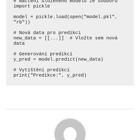
# Načtení uloženého modelu ze souboru

import pickle

model = pickle.load(open("model.pkl", 
"rb"))

# Nová data pro predikci

new_data = [[...]]  # Vložte sem nová 
data

# Generování predikcí

y_pred = model.predict(new_data)

# Vytištění predikcí
