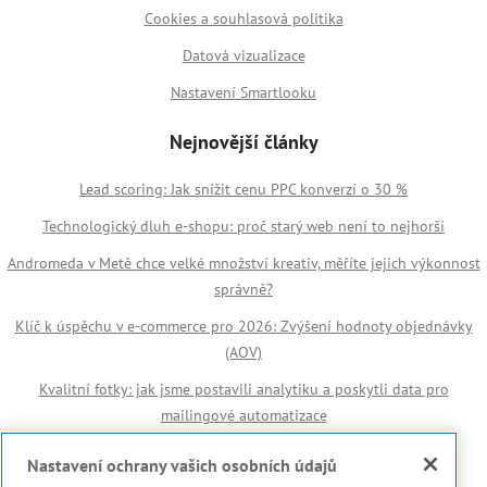
Cookies a souhlasová politika
Datová vizualizace
Nastavení Smartlooku
Nejnovější články
Lead scoring: Jak snížit cenu PPC konverzí o 30 %
Technologický dluh e-shopu: proč starý web není to nejhorší
Andromeda v Metě chce velké množství kreativ, měříte jejich výkonnost
správně?
Klíč k úspěchu v e-commerce pro 2026: Zvýšení hodnoty objednávky
(AOV)
Kvalitní fotky: jak jsme postavili analytiku a poskytli data pro
mailingové automatizace
Důležité odkazy
Nastavení ochrany vašich osobních údajů