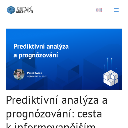
Main
Men
Prediktivní analýza a
prognózování: cesta
k informovanějším