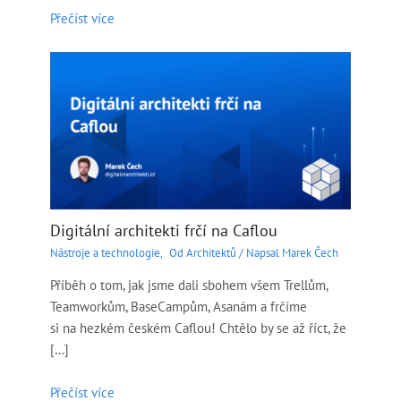
Přečíst více
Digitální architekti frčí na Caflou
Nástroje a technologie
,
Od Architektů
/ Napsal
Marek Čech
Příběh o tom, jak jsme dali sbohem všem Trellům,
Teamworkům, BaseCampům, Asanám a frčíme
si na hezkém českém Caflou! Chtělo by se až říct, že
[…]
Přečíst více