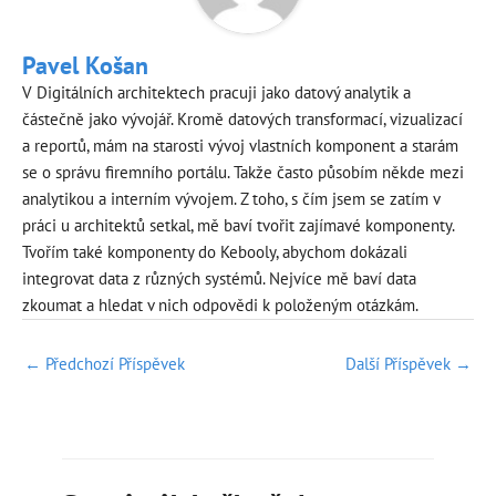
Pavel Košan
V Digitálních architektech pracuji jako datový analytik a
částečně jako vývojář. Kromě datových transformací, vizualizací
a reportů, mám na starosti vývoj vlastních komponent a starám
se o správu firemního portálu. Takže často působím někde mezi
analytikou a interním vývojem. Z toho, s čím jsem se zatím v
práci u architektů setkal, mě baví tvořit zajímavé komponenty.
Tvořím také komponenty do Kebooly, abychom dokázali
integrovat data z různých systémů. Nejvíce mě baví data
zkoumat a hledat v nich odpovědi k položeným otázkám.
Post
←
Předchozí Příspěvek
Další Příspěvek
→
navigation