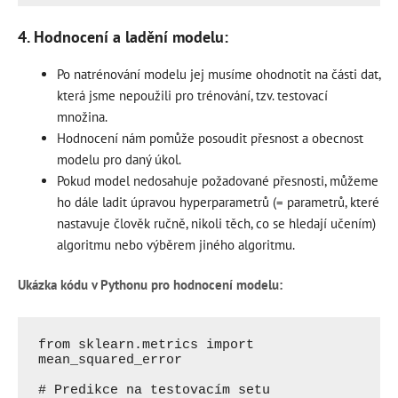
4. Hodnocení a ladění modelu:
Po natrénování modelu jej musíme ohodnotit na části dat,
která jsme nepoužili pro trénování, tzv. testovací
množina.
Hodnocení nám pomůže posoudit přesnost a obecnost
modelu pro daný úkol.
Pokud model nedosahuje požadované přesnosti, můžeme
ho dále ladit úpravou hyperparametrů (= parametrů, které
nastavuje člověk ručně, nikoli těch, co se hledají učením)
algoritmu nebo výběrem jiného algoritmu.
Ukázka kódu v Pythonu pro hodnocení modelu:
from sklearn.metrics import 
mean_squared_error

# Predikce na testovacím setu
