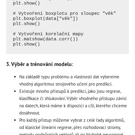
plt.show()

# Vytvoření boxplotu pro sloupec "věk"

plt.boxplot(data["věk"])

plt.show()

# Vytvoření korelační mapy

plt.matshow(data.corr())

3. Výběr a trénování modelu:
Na základě typu problému a vlastností dat vybereme
vhodný algoritmus strojového učení pro predikci.
Existuje mnoho přístupů k predikci, jako jsou regrese,
klasifikace či shlukování. Výběr vhodného přístupu závisí
na datech, která máme k dispozici a cíli, kterého chceme
dosáhnout.
Pro každý přístup můžeme vybrat z celé řady algoritmů,
od klasické lineární regrese, přes rozhodovací stromy,
metodu podpůrných vektorů až po hluboké neuronové