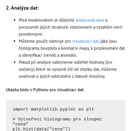
2. Analýza dat:
Před modelováním je důležité
analyzovat data
a
porozumět jejich struktuře, vlastnostem a vztahům mezi
proměnnými.
Můžeme použít nástroje pro
vizualizaci dat
, jako jsou
histogramy, boxploty a korelační mapy, k prozkoumání dat
a identifikaci trendů a anomálií.
Pokud při analýze nalezneme odlehlé hodnoty (tzv.
outliery), které se výrazně liší od zbytku dat, můžeme
uvažovat o jejich odstranění z datové množiny.
Ukázka kódu v Pythonu pro vizualizaci dat:
import matplotlib.pyplot as plt

# Vytvoření histogramu pro sloupec 
"cena"

plt.hist(data["cena"])
