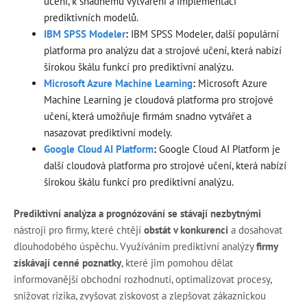
učení, k snadnému vytváření a implementaci
prediktivních modelů.
IBM SPSS Modeler
:
IBM SPSS Modeler, další populární
platforma pro analýzu dat a strojové učení, která nabízí
širokou škálu funkcí pro prediktivní analýzu.
Microsoft Azure Machine Learning
:
Microsoft Azure
Machine Learning je cloudová platforma pro strojové
učení, která umožňuje firmám snadno vytvářet a
nasazovat prediktivní modely.
Google Cloud AI Platform
:
Google Cloud AI Platform je
další cloudová platforma pro strojové učení, která nabízí
širokou škálu funkcí pro prediktivní analýzu.
Prediktivní analýza a prognózování se stávají nezbytnými
nástroji pro firmy, které chtějí
obstát v konkurenci
a dosahovat
dlouhodobého úspěchu. Využíváním prediktivní analýzy
firmy
získávají cenné poznatky
, které jim pomohou dělat
informovanější obchodní rozhodnutí, optimalizovat procesy,
snižovat rizika, zvyšovat ziskovost a zlepšovat zákaznickou