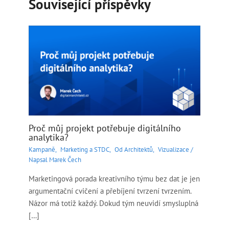
Související příspěvky
Proč můj projekt potřebuje digitálního
analytika?
Kampaně
,
Marketing a STDC
,
Od Architektů
,
Vizualizace
/
Napsal
Marek Čech
Marketingová porada kreativního týmu bez dat je jen
argumentační cvičení a přebíjení tvrzení tvrzením.
Názor má totiž každý. Dokud tým neuvidí smysluplná
[…]