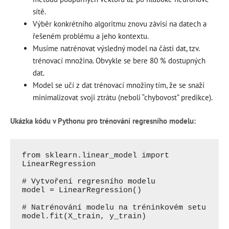
sítě.
Výběr konkrétního algoritmu znovu závisí na datech a
řešeném problému a jeho kontextu.
Musíme natrénovat výsledný model na části dat, tzv.
trénovací množina. Obvykle se bere 80 % dostupných
dat.
Model se učí z dat trénovací množiny tím, že se snaží
minimalizovat svoji ztrátu (neboli “chybovost” predikce).
Ukázka kódu v Pythonu pro trénování regresního modelu:
from sklearn.linear_model import 
LinearRegression

# Vytvoření regresního modelu

model = LinearRegression()

# Natrénování modelu na tréninkovém setu
