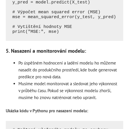
y_pred = model.predict(X_test)

# Výpočet mean squared error (MSE)

mse = mean_squared_error(y_test, y_pred)

# Vytištění hodnoty MSE

5. Nasazení a monitorování modelu:
Po úspěšném hodnocení a ladění modelu ho můžeme
nasadit do produkčního prostředí, kde bude generovat
predikce pro nová data.
Musíme model monitorovat a sledovat jeho výkonnost
v průběhu času. Pokud se výkonnost modelu zhorší,
musíme ho znovu natrénovat nebo upravit.
Ukázka kódu v Pythonu pro nasazení modelu: