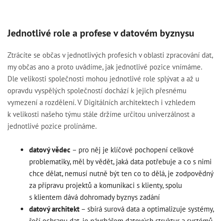
Jednotlivé role a profese v datovém byznysu
Ztrácíte se občas v jednotlivých profesích v oblasti zpracování dat,
my občas ano a proto uvádíme, jak jednotlivé pozice vnímáme.
Dle velikosti společnosti mohou jednotlivé role splývat a až u
opravdu vyspělých společností dochází k jejich přesnému
vymezení a rozdělení. V Digitálních architektech i vzhledem
k velikosti našeho týmu stále držíme určitou univerzálnost a
jednotlivé pozice prolínáme.
datový vědec
– pro něj je klíčové pochopení celkové
problematiky, měl by vědět, jaká data potřebuje a co s nimi
chce dělat, nemusí nutně být ten co to dělá, je zodpovědný
za přípravu projektů a komunikaci s klienty, spolu
s klientem dává dohromady byznys zadání
datový architekt
– sbírá surová data a optimalizuje systémy,
řeší ochranu dat, je návrhářem datových struktur a systémů,