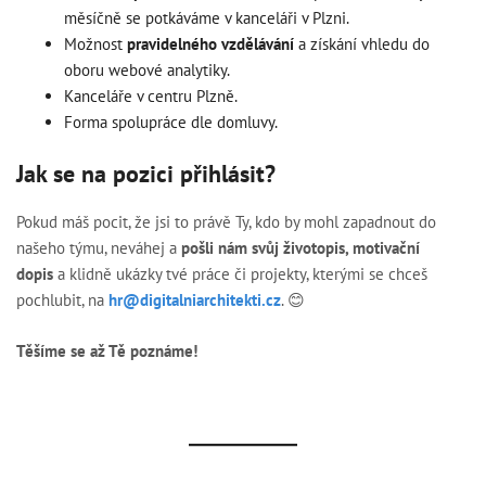
měsíčně se potkáváme v kanceláři v Plzni.
Možnost
pravidelného vzdělávání
a získání vhledu do
oboru webové analytiky.
Kanceláře v centru Plzně.
Forma spolupráce dle domluvy.
Jak se na pozici přihlásit?
Pokud máš pocit, že jsi to právě Ty, kdo by mohl zapadnout do
našeho týmu, neváhej a
pošli nám svůj životopis, motivační
dopis
a klidně ukázky tvé práce či projekty, kterými se chceš
pochlubit, na
hr@digitalniarchitekti.cz
. 😊
Těšíme se až Tě poznáme!