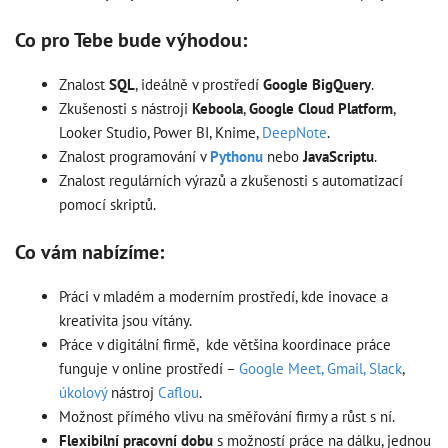
Co pro Tebe bude výhodou:
Znalost
SQL
, ideálně v prostředí
Google BigQuery
.
Zkušenosti s nástroji
Keboola
,
Google Cloud Platform
,
Looker Studio, Power BI, Knime,
DeepNote
.
Znalost programování v
Pythonu
nebo
JavaScriptu
.
Znalost regulárních výrazů a zkušenosti s automatizací
pomocí skriptů.
Co vám nabízíme:
Práci v mladém a moderním prostředí, kde inovace a
kreativita jsou vítány.
Práce v digitální firmě, kde většina koordinace práce
funguje v online prostředí –
Google Meet, Gmail,
Slack
,
úkolový
nástroj
Caflou
.
Možnost přímého vlivu na směřování firmy a růst s ní.
Flexibilní pracovní dobu
s možností práce na dálku, jednou