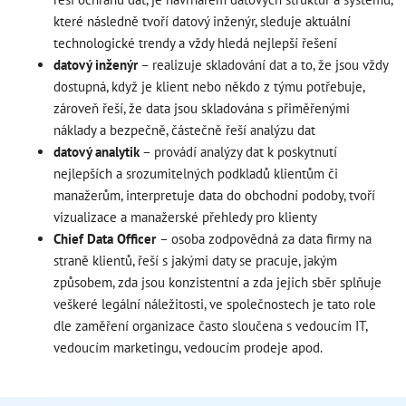
které následně tvoří datový inženýr, sleduje aktuální
technologické trendy a vždy hledá nejlepší řešení
datový inženýr
– realizuje skladování dat a to, že jsou vždy
dostupná, když je klient nebo někdo z týmu potřebuje,
zároveň řeší, že data jsou skladována s přiměřenými
náklady a bezpečně, částečně řeší analýzu dat
datový analytik
– provádí analýzy dat k poskytnutí
nejlepších a srozumitelných podkladů klientům či
manažerům, interpretuje data do obchodní podoby, tvoří
vizualizace a manažerské přehledy pro klienty
Chief Data Officer
– osoba zodpovědná za data firmy na
straně klientů, řeší s jakými daty se pracuje, jakým
způsobem, zda jsou konzistentní a zda jejich sběr splňuje
veškeré legální náležitosti, ve společnostech je tato role
dle zaměření organizace často sloučena s vedoucím IT,
vedoucím marketingu, vedoucím prodeje apod.