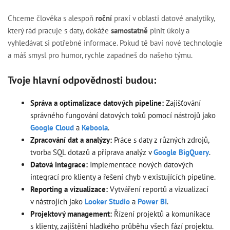
Chceme člověka s alespoň
roční
praxí v oblasti datové analytiky,
který rád pracuje s daty, dokáže
samostatně
plnit úkoly a
vyhledávat si potřebné informace. Pokud tě baví nové technologie
a máš smysl pro humor, rychle zapadneš do našeho týmu.
Tvoje hlavní odpovědnosti budou:
Správa a optimalizace datových pipeline:
Zajišťování
správného fungování datových toků pomocí nástrojů jako
Google Cloud
a
Keboola
.
Zpracování dat a analýzy:
Práce s daty z různých zdrojů,
tvorba SQL dotazů a příprava analýz v
Google BigQuery
.
Datová integrace:
Implementace nových datových
integrací pro klienty a řešení chyb v existujících pipeline.
Reporting a vizualizace:
Vytváření reportů a vizualizací
v nástrojích jako
Looker Studio
a
Power BI
.
Projektový management:
Řízení projektů a komunikace
s klienty, zajištění hladkého průběhu všech fází projektu.