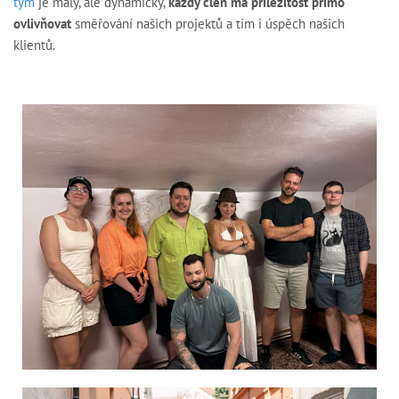
tým
je malý, ale dynamický,
každý člen má příležitost přímo
ovlivňovat
směřování našich projektů a tím i úspěch našich
klientů.