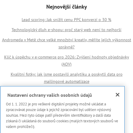
Nejnovější články
Lead scoring: Jak snížit cenu PPC konverzí o 30 %
Technologický dluh e-shopu: proč starý web není to nejhorší
Andromeda v Metě chce velké množství kreativ, měříte jejich výkonnost
správně?
Klíč k úspěchu v e-commerce pro 2026: Zvýšení hodnoty objednávky
(AOV)
Kvalitní fotky: jak jsme postavili analytiku a poskytli data pro
mailingové automatizace
Důležité odkazy
Nastavení ochrany vašich osobních údajů
Od 1. 1. 2022 je pro veškeré digitální projekty možné ukládat a
🏆 Reference
zpracovávat pouze údaje k jejichž zpracování byl udělen výslovný
souhlas. Mezi tyto údaje patří především identifikátory a další data
Prohlášení s použití cookies
získaná či ukládaná do souborů cookies (malých textových souborů ve
vašem prohlížeči).
Zásady ochrany osobních dat a dalších zpracovávaných údajů