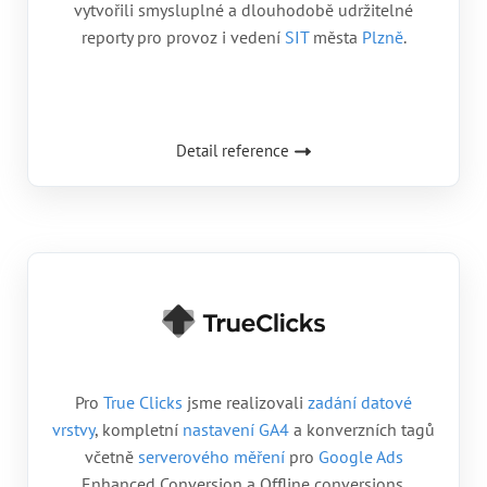
vytvořili smysluplné a dlouhodobě udržitelné
reporty pro provoz i vedení
SIT
města
Plzně
.
Detail reference
Pro
True Clicks
jsme realizovali
zadání datové
vrstvy
, kompletní
nastavení GA4
a konverzních tagů
včetně
serverového měření
pro
Google Ads
Enhanced Conversion a Offline conversions.