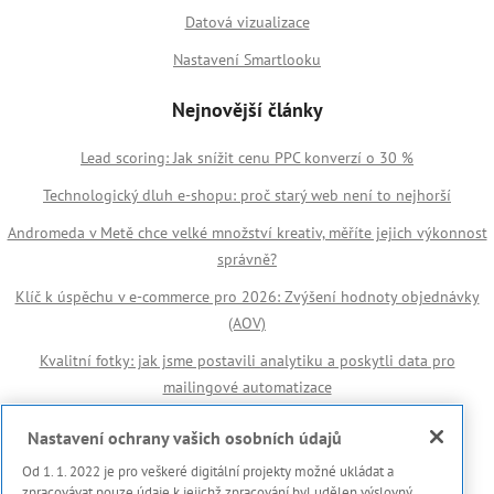
Datová vizualizace
Nastavení Smartlooku
Nejnovější články
Lead scoring: Jak snížit cenu PPC konverzí o 30 %
Technologický dluh e-shopu: proč starý web není to nejhorší
Andromeda v Metě chce velké množství kreativ, měříte jejich výkonnost
správně?
Klíč k úspěchu v e-commerce pro 2026: Zvýšení hodnoty objednávky
(AOV)
Kvalitní fotky: jak jsme postavili analytiku a poskytli data pro
mailingové automatizace
Důležité odkazy
Nastavení ochrany vašich osobních údajů
Od 1. 1. 2022 je pro veškeré digitální projekty možné ukládat a
🏆 Reference
zpracovávat pouze údaje k jejichž zpracování byl udělen výslovný