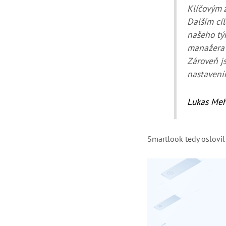
Klíčovým 
Dalším cíl
našeho tým
manažera 
Zároveň js
nastavení
Lukas Meh
Smartlook tedy oslovil 