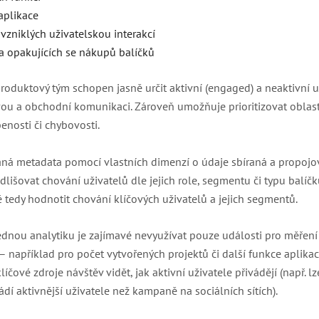
aplikace
vzniklých uživatelskou interakcí
a opakujících se nákupů balíčků
roduktový tým schopen jasně určit aktivní (engaged) a neaktivní u
ou a obchodní komunikaci. Zároveň umožňuje prioritizovat oblast
benosti či chybovosti.
íraná metadata pomocí vlastních dimenzí o údaje sbíraná a propoj
lišovat chování uživatelů dle jejich role, segmentu či typu balíčk
é tedy hodnotit chování klíčových uživatelů a jejich segmentů.
ednou analytiku je zajímavé nevyužívat pouze události pro měření h
y – například pro počet vytvořených projektů či další funkce aplik
íčové zdroje návštěv vidět, jak aktivní uživatele přivádějí (např. lz
dí aktivnější uživatele než kampaně na sociálních sítích).