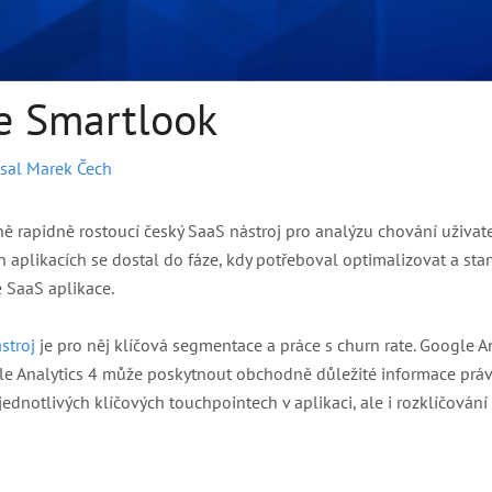
e Smartlook
sal
Marek Čech
ě rapidně rostoucí český SaaS nástroj pro analýzu chování uživa
h aplikacích se dostal do fáze, kdy potřeboval optimalizovat a st
 SaaS aplikace.
stroj
je pro něj klíčová segmentace a práce s churn rate. Google A
gle Analytics 4 může poskytnout obchodně důležité informace prá
 jednotlivých klíčových touchpointech v aplikaci, ale i rozklíčová