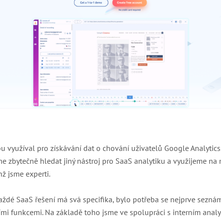
bu využíval pro získávání dat o chování uživatelů Google Analytics
me zbytečně hledat jiný nástroj pro SaaS analytiku a využijeme 
hž jsme experti.
ždé SaaS řešení má svá specifika, bylo potřeba se nejprve sezná
ními funkcemi. Na základě toho jsme ve spolupráci s interním anal