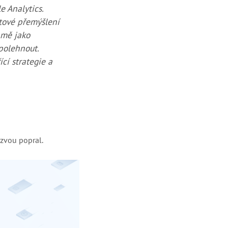
 Analytics.
atové přemýšlení
 mě jako
polehnout.
cí strategie a
ýzvou popral.