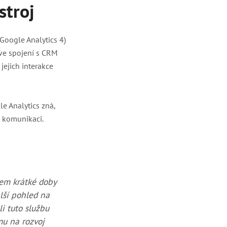
stroj
Google Analytics 4)
ve spojení s CRM
jejich interakce
e Analytics zná,
 komunikaci.
hem krátké doby
alší pohled na
li tuto službu
mu na rozvoj