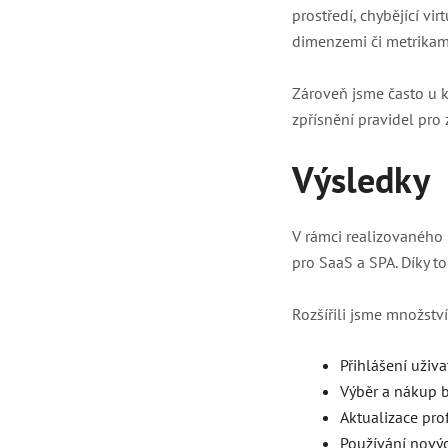
prostředí, chybějící vi
dimenzemi či metrikam
Zároveň jsme často u k
zpřísnění pravidel pr
Výsledky
V rámci realizovaného 
pro SaaS a SPA. Díky t
Rozšířili jsme množství
Přihlášení uživ
Výběr a nákup b
Aktualizace prof
Používání novýc