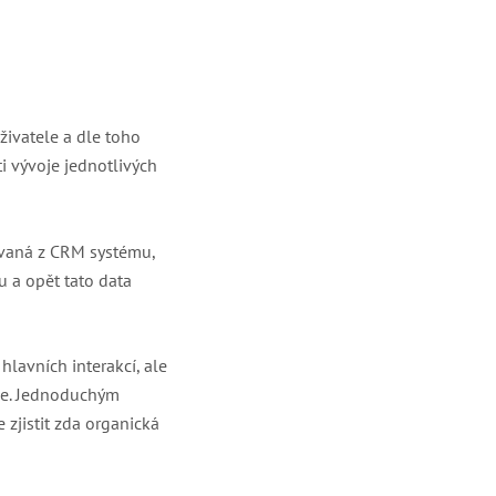
živatele a dle toho
i vývoje jednotlivých
ovaná z CRM systému,
u a opět tato data
lavních interakcí, ale
ace. Jednoduchým
e zjistit zda organická