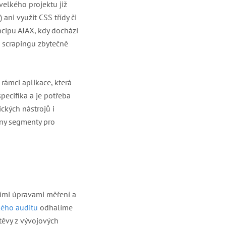
velkého projektu již
ni využít CSS třídy či
cipu AJAX, kdy dochází
M scrapingu zbytečně
rámci aplikace, která
pecifika a je potřeba
ických nástrojů i
eny segmenty pro
ními úpravami měření a
kého auditu
odhalíme
těvy z vývojových