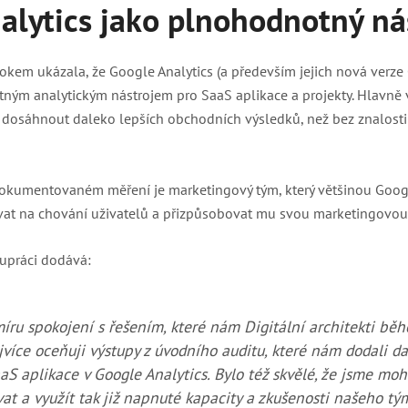
alytics jako plnohodnotný ná
kem ukázala, že Google Analytics (a především jejich nová verze 
ým analytickým nástrojem pro SaaS aplikace a projekty. Hlavně 
 dosáhnout daleko lepších obchodních výsledků, než bez znalosti 
okumentovaném měření je marketingový tým, který většinou Googl
at na chování uživatelů a přizpůsobovat mu svou marketingovou
upráci dodává:
íru spokojení s řešením, které nám Digitální architekti bě
jvíce oceňuji výstupy z úvodního auditu, které nám dodali d
aS aplikace v Google Analytics. Bylo též skvělé, že jsme moh
at a využít tak již napnuté kapacity a zkušenosti našeho tý