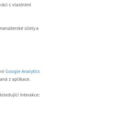
ráci s vlastními
 manažerské účely a
ení
Google Analytics
aná z aplikace.
sledující interakce: