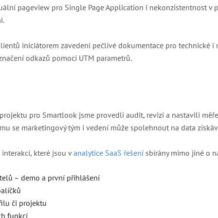
rtuální pageview pro Single Page Application i nekonzistentnost v p
i.
lientů iniciátorem zavedení pečlivé dokumentace pro technické i
o značení odkazů pomocí UTM parametrů.
projektu pro Smartlook jsme provedli audit, revizi a nastavili měř
omu se marketingový tým i vedení může spolehnout na data získáv
 interakcí, které jsou v
analytice SaaS řešení
sbírány mimo jiné o ná
atelů – demo a první přihlášení
alíčků
ilu či projektu
h funkcí