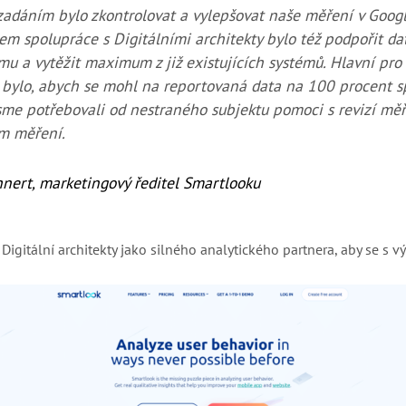
zadáním bylo zkontrolovat a vylepšovat naše měření v Google
em spolupráce s Digitálními architekty bylo též podpořit d
u a vytěžit maximum z již existujících systémů. Hlavní pro
bylo, abych se mohl na reportovaná data na 100 procent s
me potřebovali od nestraného subjektu pomoci s revizí měří
m měření.
nert, marketingový ředitel Smartlooku
Digitální architekty jako silného analytického partnera, aby se s v