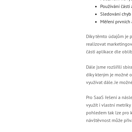
Používání částí 
Sledování chyb 
Měření prvních 
Díky těmto údajům je p
realizovat marketingov
části aplikace dle oblí
Dále jsme rozšířili sb
díky kterým je možné od
využívat dále. Je možn
Pro SaaS řešení a násl
využít i vlastní metrik
pohledem tak lze pro kl
návštěvnost může přivá