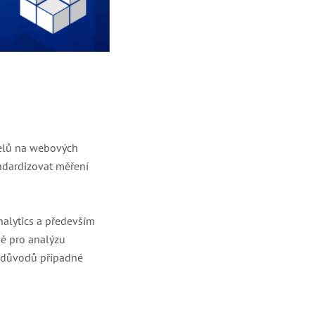
telů na webových
andardizovat měření
nalytics a především
vě pro analýzu
ní důvodů případné