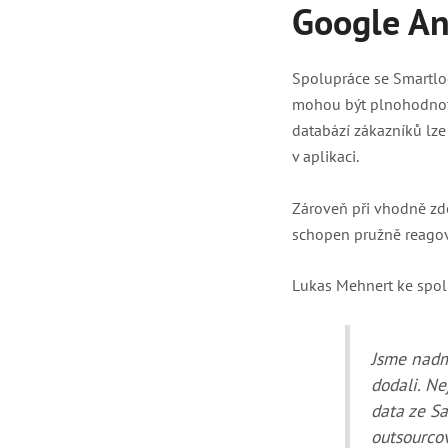
Google An
Spolupráce se Smartloo
mohou být plnohodnotn
databází zákazníků lze
v aplikaci.
Zároveň při vhodně zd
schopen pružně reagov
Lukas Mehnert ke spol
Jsme nadm
dodali. Ne
data ze Sa
outsourcov