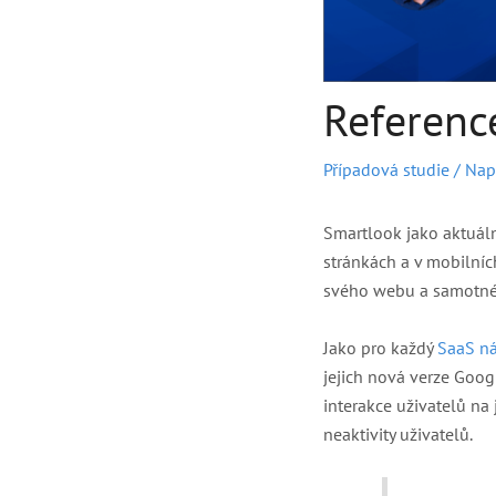
Referenc
Případová studie
/ Nap
Smartlook jako aktuáln
stránkách a v mobilníc
svého webu a samotné
Jako pro každý
SaaS ná
jejich nová verze Goo
interakce uživatelů na
neaktivity uživatelů.