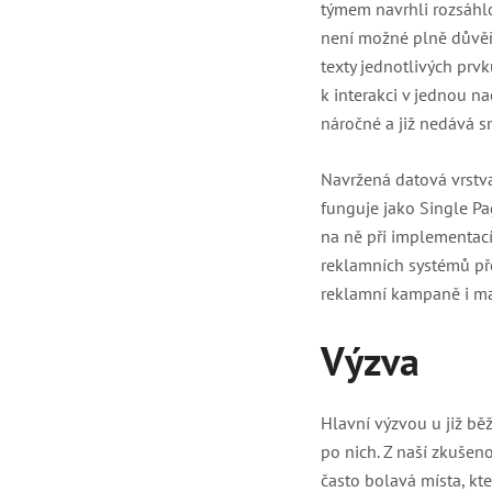
týmem navrhli rozsáhlo
není možné plně důvěřo
texty jednotlivých pr
k interakci v jednou n
náročné a již nedává s
Navržená datová vrstva
funguje jako Single Pa
na ně při implementacíc
reklamních systémů p
reklamní kampaně i mai
Výzva
Hlavní výzvou u již bě
po nich. Z naší zkušen
často bolavá místa, kt