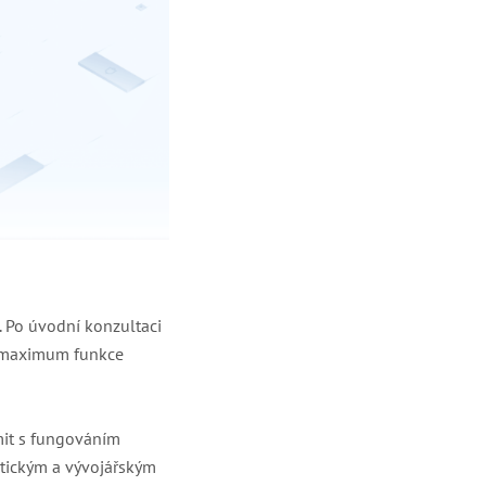
. Po úvodní konzultaci
na maximum funkce
mit s fungováním
ytickým a vývojářským