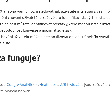
 analýza vám umožní sledovat, jak uživatelé interagují s vaším 
ní chování uživatelů je klíčové pro identifikaci slabých míst a op
zních cest můžete identifikovat překážky, které mohou bránit už
vděpodobnost konverze a maximalizuje zisk.
hování uživatelů můžete personalizovat obsah stránek. To vytváří
ajalitě.
za funguje
?
jsou
Google Analytics 4
,
Heatmaps
a
A/B testování
, jsou klíčové pr
ždým prvkem na webu.