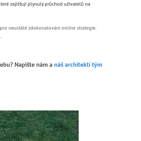
eré zajišťují plynulý průchod uživatelů na
pro neustálé zdokonalování online strategie.
.
 webu? Napište nám a
náš architektí tým