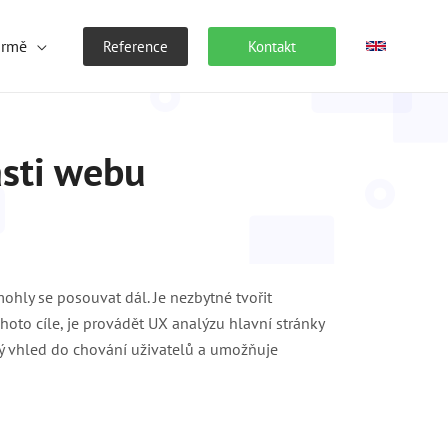
irmě
Reference
Kontakt
ásti webu
mohly se posouvat dál. Je nezbytné tvořit
hoto cíle, je provádět UX analýzu hlavní stránky
ý vhled do chování uživatelů a umožňuje