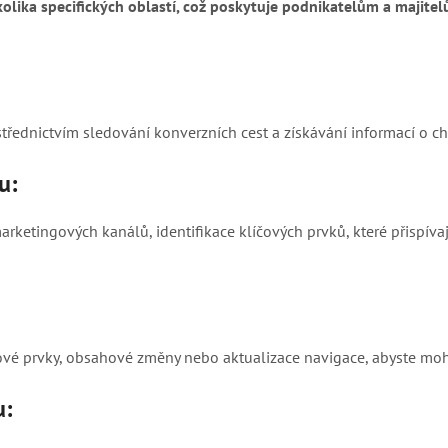
olika specifických oblastí, což poskytuje podnikatelům a majit
třednictvím sledování konverzních cest a získávání informací o ch
u:
arketingových kanálů, identifikace klíčových prvků, které přispíva
nové prvky, obsahové změny nebo aktualizace navigace, abyste moh
u: