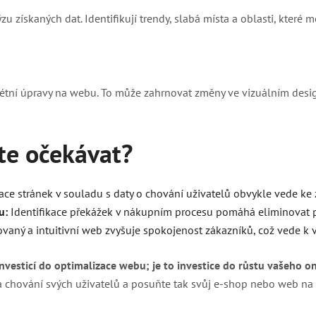
 získaných dat. Identifikují trendy, slabá místa a oblasti, které 
rétní úpravy na webu. To může zahrnovat změny ve vizuálním desi
te očekávat
?
ce stránek v souladu s daty o chování uživatelů obvykle vede ke 
u:
Identifikace překážek v nákupním procesu pomáhá eliminovat p
vaný a intuitivní web zvyšuje spokojenost zákazníků, což vede k v
vesticí do optimalizace webu; je to investice do růstu vašeho o
a chování svých uživatelů a posuňte tak svůj e-shop nebo web na