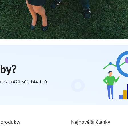
žby?
i.cz
+420 601 144 110
 produkty
Nejnovější články