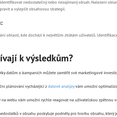
entifikovat nedostatečný nebo nezajímavý obsah. Nalezení oblastí
ravit a vylepšit obsahovou strategii.
:
ání oblastí, kde dochází k největším ztrátám uživatelů. Identifik
pívají k výsledkům
?
íky datům o kampaních můžete zaměřit své marketingové investice 
nční plánování vycházející z
datové analýzy
vám umožní optimalizov
 na webu vám umožní rychle reagovat na uživatelskou zpětnou vaz
dostatků v obsahu poskytuje podněty pro tvorbu obsahu, který je 