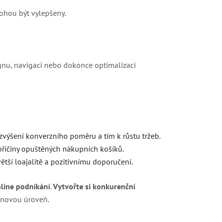
mohou být vylepšeny.
gnu, navigaci nebo dokonce optimalizaci
zvýšení konverzního poměru a tím k růstu tržeb.
říčiny opuštěných nákupních košíků.
ětší loajalitě a pozitivnímu doporučení.
nline podnikání
.
Vytvořte si konkurenční
 novou úroveň.