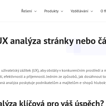
Řešení
Produkty
Vzdělávání
O f
X analýza stránky nebo č
 uživatelský zážitek (UX), aby obstály v konkurenčním prostředí a 
í, efektivností a příjemností. Jedním ze způsobů, jak dosáhnout to
ovaná analýza poskytuje podnikatelům a majitelům e-shopů hlubok
alýza klíčová pro váš úspěch
?