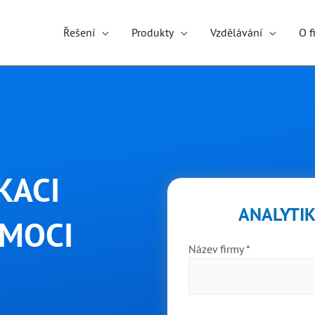
Řešení
Produkty
Vzdělávání
O f
KACI
ANALYTIK
OMOCI
Název firmy *
?