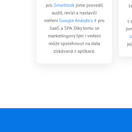
pro
Smartlook
jsme provedli
č
audit, revizi a nastavili
měření
Google Analytics 4
pro
s 
SaaS a SPA. Díky tomu se
jsm
marketingový tým i vedení
s
může spolehnout na data
je
získávaná z aplikace.