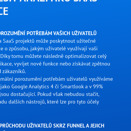
CE
OROZUMĚNÍ POTŘEBÁM VAŠICH UŽIVATELŮ
a SaaS projektů může poskytnout užitečné
e o způsobu, jakým uživatelé využívají vaši
. Díky tomu můžete následně optimalizovat celý
ikace, vyvíjet nové funkce nebo získávat zpětnou
 zákazníků.
imální porozumění potřebám uživatelů využíváme
 jako Google Analytics 4 či Smartlook a v 99%
jsou dostačující. Pokud však nebudou stačit,
du dalších nástrojů, které lze pro tyto účely
PRŮCHODU UŽIVATELŮ SKRZ FUNNEL A JEJICH