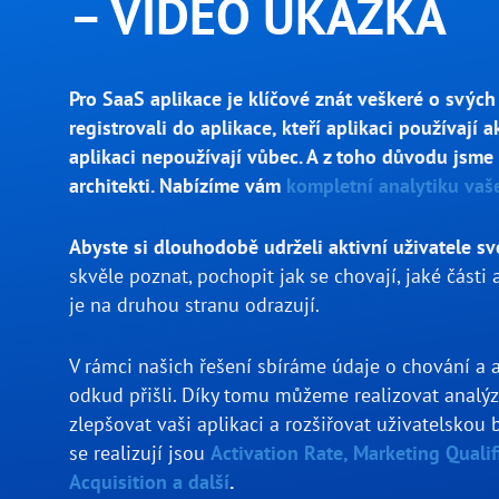
– VIDEO UKÁZKA
Pro SaaS aplikace je klíčové znát veškeré o svých 
registrovali do aplikace, kteří aplikaci používají 
aplikaci nepoužívají vůbec. A z toho důvodu jsme 
architekti. Nabízíme vám
kompletní analytiku vaš
Abyste si dlouhodobě udrželi aktivní uživatele sv
skvěle poznat, pochopit jak se chovají, jaké části 
je na druhou stranu odrazují.
V rámci našich řešení sbíráme údaje o chování a akv
odkud přišli. Díky tomu můžeme realizovat analý
zlepšovat vaši aplikaci a rozšiřovat uživatelskou b
se realizují jsou
Activation Rate, Marketing Qualif
Acquisition a další
.