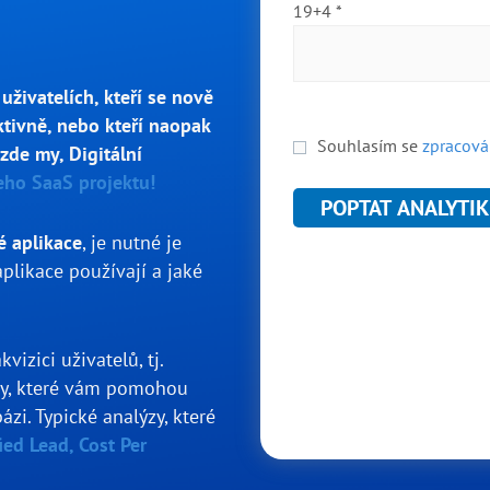
19+4 *
uživatelích, kteří se nově
aktivně, nebo kteří naopak
Souhlasím se
zpracová
zde my, Digitální
eho SaaS projektu!
é aplikace
, je nutné je
aplikace používají a jaké
izici uživatelů, tj.
zy, které vám pomohou
ázi. Typické analýzy, které
ied Lead, Cost Per