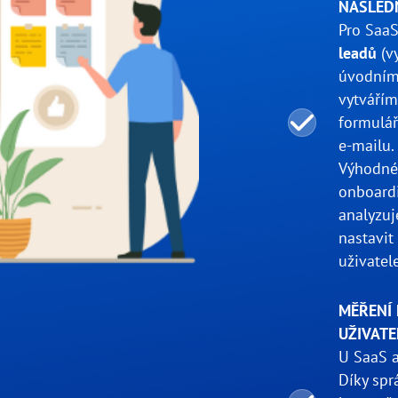
NÁSLED
Pro SaaS
leadů
(vy
úvodním 
vytvářím
formulář
e-mailu.
Výhodné 
onboardi
analyzuj
nastavit
uživatele
MĚŘENÍ 
UŽIVATE
U SaaS ap
Díky spr