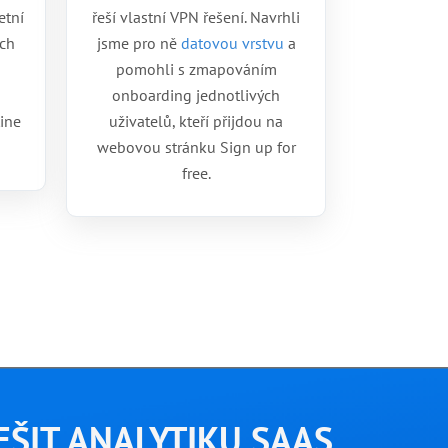
etní
řeší vlastní VPN řešení. Navrhli
ch
jsme pro ně
datovou vrstvu
a
pomohli s zmapováním
onboarding jednotlivých
ine
uživatelů, kteří přijdou na
webovou stránku Sign up for
free.
EŠIT ANALYTIKU SAAS