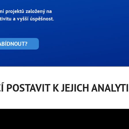
ní projektů založený na
tivitu a vyšší úspěšnost.
NABÍDNOUT?
Í POSTAVIT K JEJICH ANALYT