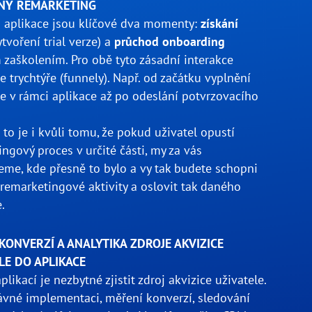
NÝ REMARKETING
 aplikace jsou klíčové dva momenty:
získání
tvoření trial verze) a
průchod onboarding
zaškolením. Pro obě tyto zásadní interakce
e trychtýře (funnely). Např. od začátku vyplnění
e v rámci aplikace až po odeslání potvrzovacího
to je i kvůli tomu, že pokud uživatel opustí
ngový proces v určité části, my za vás
eme, kde přesně to bylo a vy tak budete schopni
 remarketingové aktivity a oslovit tak daného
.
KONVERZÍ A ANALYTIKA ZDROJE AKVIZICE
LE DO APLIKACE
likací je nezbytné zjistit zdroj akvizice uživatele.
ávné implementaci, měření konverzí, sledování