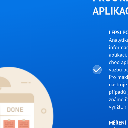
APLIKA
LEPŠÍ P
Analytik
informac
aplikaci
chod apl
vazbu od
Pro max
nástroje
případů 
známe řa
využít. ?
MĚŘENÍ 