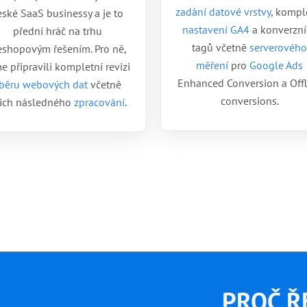
zadání datové vrstvy
, kompl
eské SaaS businessy a je to
nastavení GA4
a konverzní
přední hráč na trhu
tagů včetně
serverového
eshopovým řešením. Pro ně,
měření
pro
Google Ads
e připravili kompletní revizi
Enhanced Conversion a Offl
běru webových dat
včetně
conversions.
jich následného
zpracování
.
PROČ Ř