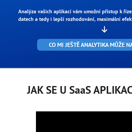
Analýza vašich aplikací vám umožní přístup k říze
datech a tedy i lepší rozhodování, maximální efek
CO MI JEŠTĚ ANALYTIKA MŮŽE 
JAK SE U
SaaS APLIKAC