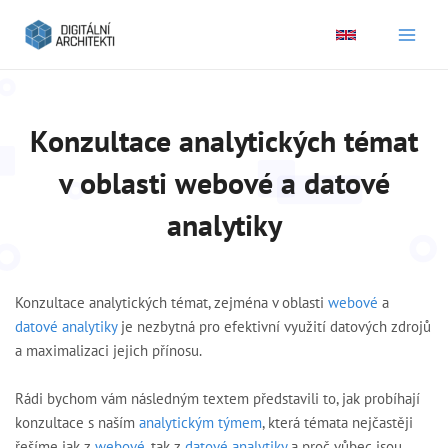
Main
Men
Konzultace analytických témat
v oblasti webové a datové
analytiky
Konzultace analytických témat, zejména v oblasti
webové
a
datové analytiky
je nezbytná pro efektivní využití datových zdrojů
a maximalizaci jejich přínosu.
Rádi bychom vám následným textem představili to, jak probíhají
konzultace s naším
analytickým týmem
, která témata nejčastěji
řešíme jak z
webové
, tak z
datové analytiky
a proč vůbec jsou