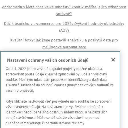
Andromeda v Metě chce velké množství kreativ, měříte jejich výkonnost
správně?
Klíč k úspěchu v e-commerce pro 2026: Zvýšení hodnoty objednávky
(AOV)
Kvalitní fotky: jak jsme postavili analytiku a poskytli data pro
mailingové automatizace
Důležité odkazy
Nastavení ochrany vašich osobních údajů
Od 1. 1. 2022 je pro veškeré digitální projekty možné ukládat a
🏆 Reference
zpracovávat pouze údaje k jejichž zpracování byl udělen výslovný
souhlas. Mezi tyto údaje patří především identifikátory a další data
Prohlášení s použití cookies
získaná či ukládaná do souborů cookies (malých textových souborů ve
vašem prohlížeči).
Zásady ochrany osobních dat a dalších zpracovávaných údajů
Když kliknete na „Povolit vše“, poskytnete nám souhlas ke zpracování
Marketing Meter
výše uvedených údajů. Na naší stránce je využíváme primárně k
Onboarding proces
identifikaci neoblíbenějšího obsahu v našem blogu a nejčastějších
zdrojů návštěvnosti. Může se též stát, že vás oslovíme pomocí
Kontakty
cíleného remarketingu či personalizované reklamy.