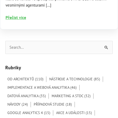
vesmírnými agenturami […]
NASA
Přečíst více
Space
Apps
Challenge
2022
V
–
y
Can
h
AI
Rubriky
l
preserve
our
e
OD ARCHITEKTŮ
(110)
NÁSTROJE A TECHNOLOGIE
(85)
science
d
legacy?
IMPLEMENTACE A WEBOVÁ ANALYTIKA
(46)
a
DATOVÁ ANALYTIKA
(35)
MARKETING A STDC
(32)
t
NÁVODY
(24)
PŘÍPADOVÁ STUDIE
(18)
p
GOOGLE ANALYTICS 4
(15)
AKCE A UDÁLOSTI
(15)
r