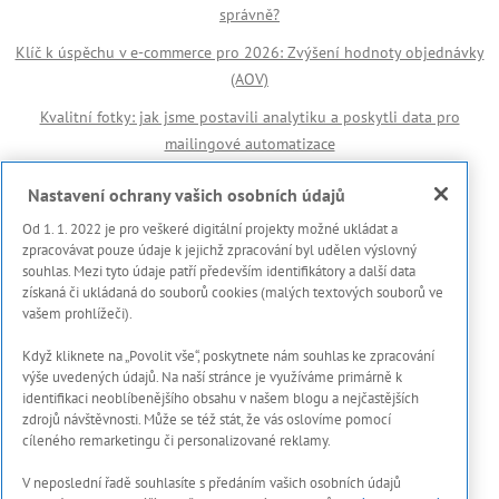
správně?
Klíč k úspěchu v e-commerce pro 2026: Zvýšení hodnoty objednávky
(AOV)
Kvalitní fotky: jak jsme postavili analytiku a poskytli data pro
mailingové automatizace
Důležité odkazy
Nastavení ochrany vašich osobních údajů
Od 1. 1. 2022 je pro veškeré digitální projekty možné ukládat a
🏆 Reference
zpracovávat pouze údaje k jejichž zpracování byl udělen výslovný
souhlas. Mezi tyto údaje patří především identifikátory a další data
Prohlášení s použití cookies
získaná či ukládaná do souborů cookies (malých textových souborů ve
vašem prohlížeči).
Zásady ochrany osobních dat a dalších zpracovávaných údajů
Když kliknete na „Povolit vše“, poskytnete nám souhlas ke zpracování
Marketing Meter
výše uvedených údajů. Na naší stránce je využíváme primárně k
Onboarding proces
identifikaci neoblíbenějšího obsahu v našem blogu a nejčastějších
zdrojů návštěvnosti. Může se též stát, že vás oslovíme pomocí
Kontakty
cíleného remarketingu či personalizované reklamy.
V neposlední řadě souhlasíte s předáním vašich osobních údajů