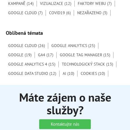
o
KAMPANĚ
(14)
VIZUALIZACE
(12)
FAKTORY WEBU
(7)
:
GOOGLE CLOUD
(7)
COVID19
(6)
NEZAŘAZENO
(3)
Oblíbená témata
GOOGLE CLOUD
(26)
GOOGLE ANALYTICS
(25)
GOOGLE
(19)
GA4
(17)
GOOGLE TAG MANAGER
(15)
GOOGLE ANALYTICS 4
(15)
TECHNOLOGICKÝ STACK
(13)
GOOGLE DATA STUDIO
(12)
AI
(10)
COOKIES
(10)
Máte zájem o naše
služby?
Kontaktujte nás