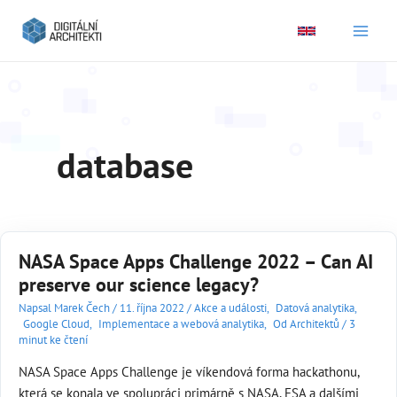
Main
Men
database
NASA Space Apps Challenge 2022 – Can AI
preserve our science legacy?
Napsal
Marek Čech
/
11. října 2022
/
Akce a události
,
Datová analytika
,
Google Cloud
,
Implementace a webová analytika
,
Od Architektů
/
3
minut ke čtení
NASA Space Apps Challenge je víkendová forma hackathonu,
která se konala ve spolupráci primárně s NASA, ESA a dalšími