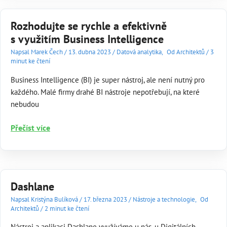
Rozhodujte se rychle a efektivně
s využitím Business Intelligence
Napsal
Marek Čech
/
13. dubna 2023
/
Datová analytika
,
Od Architektů
/
3
minut ke čtení
Business Intelligence (BI) je super nástroj, ale není nutný pro
každého. Malé firmy drahé BI nástroje nepotřebují, na které
nebudou
Rozhodujte
Přečíst více
se
rychle
a
efektivně
Dashlane
s využitím
Business
Napsal
Kristýna Bulíková
/
17. března 2023
/
Nástroje a technologie
,
Od
Architektů
/
2 minut ke čtení
Intelligence
Nástroj a aplikaci Dashlane využíváme u nás, u Digitálních