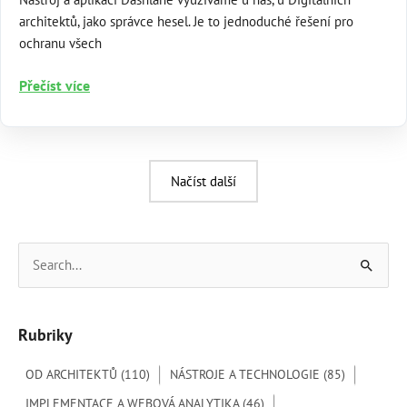
architektů, jako správce hesel. Je to jednoduché řešení pro
ochranu všech
Dashlane
Přečíst více
Načíst další
V
y
h
Rubriky
l
e
OD ARCHITEKTŮ
(110)
NÁSTROJE A TECHNOLOGIE
(85)
d
IMPLEMENTACE A WEBOVÁ ANALYTIKA
(46)