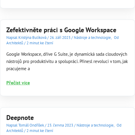
Tag:
Zvyšte
úspěch
svých
Zefektivněte práci s Google Workspace
kampaní
pomocí
Napsal
Kristýna Bulíková
/
26. září 2023
/
Nástroje a technologie
,
Od
Architektů
/
2 minut ke čtení
efektivního
měření
Google Workspace, dříve G Suite, je dynamická sada cloudových
nástrojů pro produktivitu a spolupráci. Přinesl revoluci v tom, jak
pracujeme a
Zefektivněte
Přečíst více
práci
s Google
Workspace
Deepnote
Napsal
Tomáš Ondříšek
/
23. června 2023
/
Nástroje a technologie
,
Od
Architektů
/
2 minut ke čtení