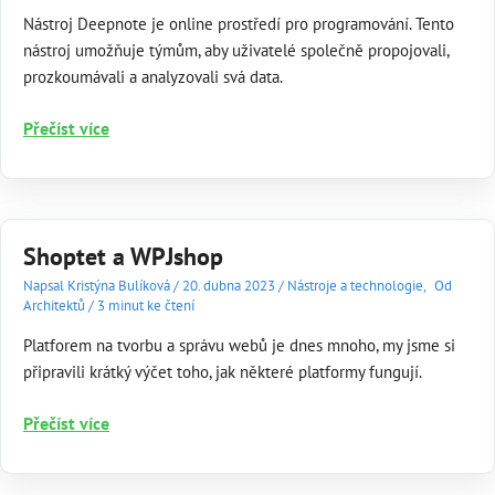
Nástroj Deepnote je online prostředí pro programování. Tento
nástroj umožňuje týmům, aby uživatelé společně propojovali,
prozkoumávali a analyzovali svá data.
Deepnote
Přečíst více
Shoptet a WPJshop
Napsal
Kristýna Bulíková
/
20. dubna 2023
/
Nástroje a technologie
,
Od
Architektů
/
3 minut ke čtení
Platforem na tvorbu a správu webů je dnes mnoho, my jsme si
připravili krátký výčet toho, jak některé platformy fungují.
Shoptet
Přečíst více
a
WPJshop