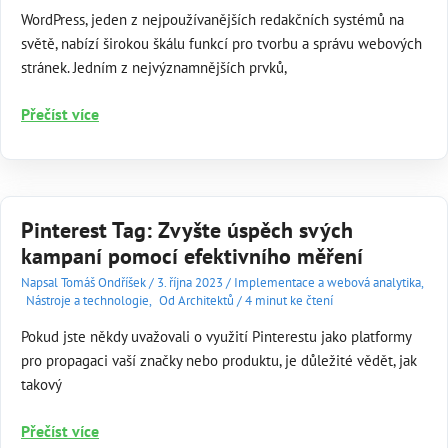
WordPress, jeden z nejpoužívanějších redakčních systémů na
světě, nabízí širokou škálu funkcí pro tvorbu a správu webových
stránek. Jedním z nejvýznamnějších prvků,
WordPress
Přečíst více
a
Elementor:
síla
redakčního
Pinterest Tag: Zvyšte úspěch svých
systému
kampaní pomocí efektivního měření
a
klíčové
Napsal
Tomáš Ondříšek
/
3. října 2023
/
Implementace a webová analytika
,
Nástroje a technologie
,
Od Architektů
/
4 minut ke čtení
pluginy
pro
Pokud jste někdy uvažovali o využití Pinterestu jako platformy
efektivní
pro propagaci vaší značky nebo produktu, je důležité vědět, jak
tvorbu
takový
webu
Pinterest
Přečíst více