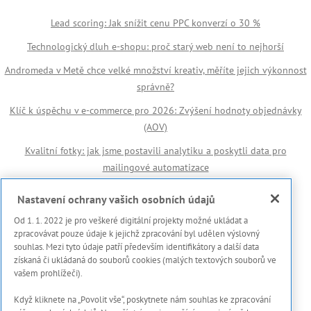
Lead scoring: Jak snížit cenu PPC konverzí o 30 %
Technologický dluh e-shopu: proč starý web není to nejhorší
Andromeda v Metě chce velké množství kreativ, měříte jejich výkonnost
správně?
Klíč k úspěchu v e-commerce pro 2026: Zvýšení hodnoty objednávky
(AOV)
Kvalitní fotky: jak jsme postavili analytiku a poskytli data pro
mailingové automatizace
Důležité odkazy
Nastavení ochrany vašich osobních údajů
Od 1. 1. 2022 je pro veškeré digitální projekty možné ukládat a
🏆 Reference
zpracovávat pouze údaje k jejichž zpracování byl udělen výslovný
souhlas. Mezi tyto údaje patří především identifikátory a další data
Prohlášení s použití cookies
získaná či ukládaná do souborů cookies (malých textových souborů ve
vašem prohlížeči).
Zásady ochrany osobních dat a dalších zpracovávaných údajů
Když kliknete na „Povolit vše“, poskytnete nám souhlas ke zpracování
Marketing Meter