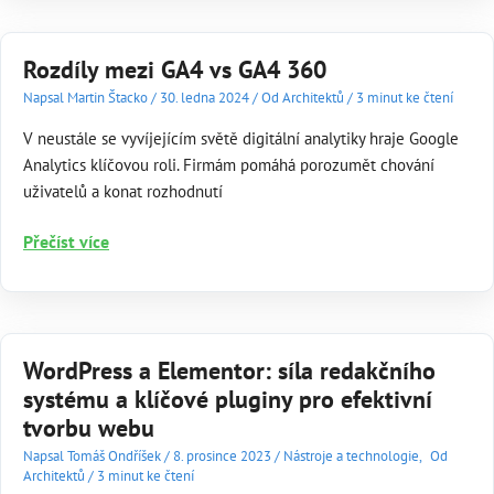
Tag)
Rozdíly mezi GA4 vs GA4 360
Napsal
Martin Štacko
/
30. ledna 2024
/
Od Architektů
/
3 minut ke čtení
V neustále se vyvíjejícím světě digitální analytiky hraje Google
Analytics klíčovou roli. Firmám pomáhá porozumět chování
uživatelů a konat rozhodnutí
Rozdíly
Přečíst více
mezi
GA4
vs
GA4 360
WordPress a Elementor: síla redakčního
systému a klíčové pluginy pro efektivní
tvorbu webu
Napsal
Tomáš Ondříšek
/
8. prosince 2023
/
Nástroje a technologie
,
Od
Architektů
/
3 minut ke čtení