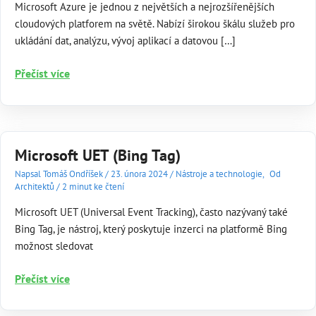
Microsoft Azure je jednou z největších a nejrozšířenějších
cloudových platforem na světě. Nabízí širokou škálu služeb pro
ukládání dat, analýzu, vývoj aplikací a datovou […]
Microsoft
Přečíst více
Azure:
Komplexní
nástroj
pro
Microsoft UET (Bing Tag)
cloudové
řešení
Napsal
Tomáš Ondříšek
/
23. února 2024
/
Nástroje a technologie
,
Od
Architektů
/
2 minut ke čtení
Microsoft UET (Universal Event Tracking), často nazývaný také
Bing Tag, je nástroj, který poskytuje inzerci na platformě Bing
možnost sledovat
Microsoft
Přečíst více
UET
(Bing