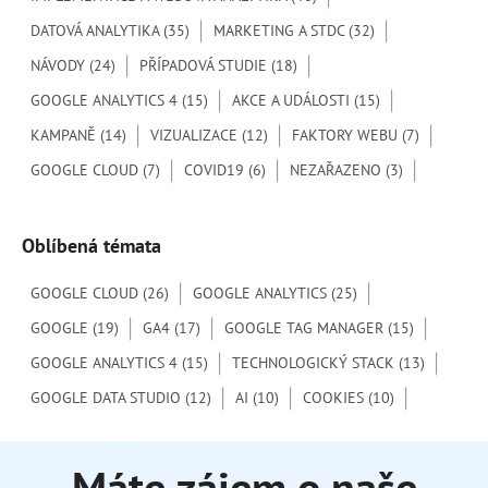
a
DATOVÁ ANALYTIKA
(35)
MARKETING A STDC
(32)
t
NÁVODY
(24)
PŘÍPADOVÁ STUDIE
(18)
p
GOOGLE ANALYTICS 4
(15)
AKCE A UDÁLOSTI
(15)
r
o
KAMPANĚ
(14)
VIZUALIZACE
(12)
FAKTORY WEBU
(7)
:
GOOGLE CLOUD
(7)
COVID19
(6)
NEZAŘAZENO
(3)
Oblíbená témata
GOOGLE CLOUD
(26)
GOOGLE ANALYTICS
(25)
GOOGLE
(19)
GA4
(17)
GOOGLE TAG MANAGER
(15)
GOOGLE ANALYTICS 4
(15)
TECHNOLOGICKÝ STACK
(13)
GOOGLE DATA STUDIO
(12)
AI
(10)
COOKIES
(10)
Máte zájem o naše