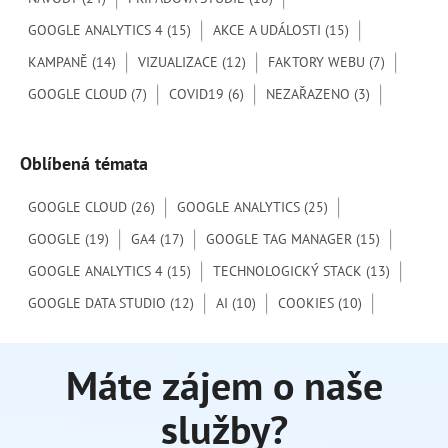
p
GOOGLE ANALYTICS 4
(15)
AKCE A UDÁLOSTI
(15)
r
o
KAMPANĚ
(14)
VIZUALIZACE
(12)
FAKTORY WEBU
(7)
:
GOOGLE CLOUD
(7)
COVID19
(6)
NEZAŘAZENO
(3)
Oblíbená témata
GOOGLE CLOUD
(26)
GOOGLE ANALYTICS
(25)
GOOGLE
(19)
GA4
(17)
GOOGLE TAG MANAGER
(15)
GOOGLE ANALYTICS 4
(15)
TECHNOLOGICKÝ STACK
(13)
GOOGLE DATA STUDIO
(12)
AI
(10)
COOKIES
(10)
Máte zájem o naše
služby?