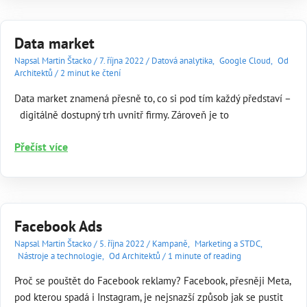
Data market
Napsal
Martin Štacko
/
7. října 2022
/
Datová analytika
,
Google Cloud
,
Od
Architektů
/
2 minut ke čtení
Data market znamená přesně to, co si pod tím každý představí –
digitálně dostupný trh uvnitř firmy. Zároveň je to
Data
Přečíst více
market
Facebook Ads
Napsal
Martin Štacko
/
5. října 2022
/
Kampaně
,
Marketing a STDC
,
Nástroje a technologie
,
Od Architektů
/
1 minute of reading
Proč se pouštět do Facebook reklamy? Facebook, přesněji Meta,
pod kterou spadá i Instagram, je nejsnazší způsob jak se pustit