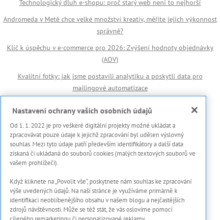
Technologický dluh e-shopu: proč starý web není to nejhorší
Andromeda v Metě chce velké množství kreativ, měříte jejich výkonnost
správně?
Klíč k úspěchu v e-commerce pro 2026: Zvýšení hodnoty objednávky
(AOV)
Kvalitní fotky: jak jsme postavili analytiku a poskytli data pro
mailingové automatizace
Důležité odkazy
Nastavení ochrany vašich osobních údajů
Od 1. 1. 2022 je pro veškeré digitální projekty možné ukládat a
🏆 Reference
zpracovávat pouze údaje k jejichž zpracování byl udělen výslovný
souhlas. Mezi tyto údaje patří především identifikátory a další data
Prohlášení s použití cookies
získaná či ukládaná do souborů cookies (malých textových souborů ve
vašem prohlížeči).
Zásady ochrany osobních dat a dalších zpracovávaných údajů
Když kliknete na „Povolit vše“, poskytnete nám souhlas ke zpracování
Marketing Meter
výše uvedených údajů. Na naší stránce je využíváme primárně k
Onboarding proces
identifikaci neoblíbenějšího obsahu v našem blogu a nejčastějších
zdrojů návštěvnosti. Může se též stát, že vás oslovíme pomocí
Kontakty
cíleného remarketingu či personalizované reklamy.