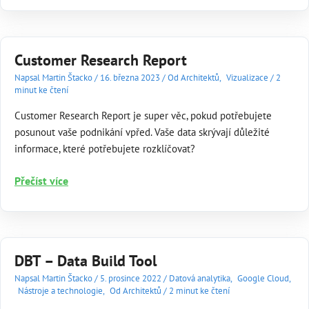
Customer Research Report
Napsal
Martin Štacko
/
16. března 2023
/
Od Architektů
,
Vizualizace
/
2
minut ke čtení
Customer Research Report je super věc, pokud potřebujete
posunout vaše podnikání vpřed. Vaše data skrývají důležité
informace, které potřebujete rozklíčovat?
Customer
Přečíst více
Research
Report
DBT – Data Build Tool
Napsal
Martin Štacko
/
5. prosince 2022
/
Datová analytika
,
Google Cloud
,
Nástroje a technologie
,
Od Architektů
/
2 minut ke čtení