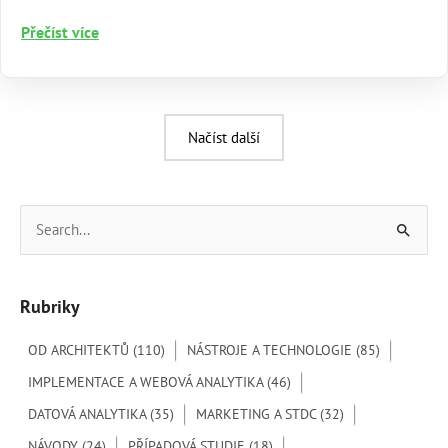
Facebook
Přečíst více
Ads
Načíst další
V
y
h
Rubriky
l
e
OD ARCHITEKTŮ
(110)
NÁSTROJE A TECHNOLOGIE
(85)
d
IMPLEMENTACE A WEBOVÁ ANALYTIKA
(46)
a
DATOVÁ ANALYTIKA
(35)
MARKETING A STDC
(32)
t
NÁVODY
(24)
PŘÍPADOVÁ STUDIE
(18)