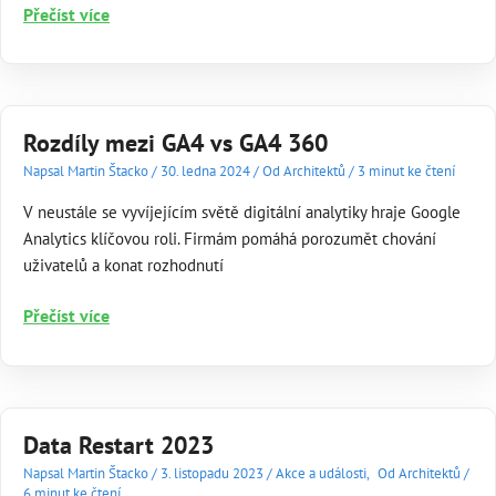
Automatizace
Přečíst více
v e-
commerce:
zvýšení
efektivity
Rozdíly mezi GA4 vs GA4 360
a
zisku
Napsal
Martin Štacko
/
30. ledna 2024
/
Od Architektů
/
3 minut ke čtení
V neustále se vyvíjejícím světě digitální analytiky hraje Google
Analytics klíčovou roli. Firmám pomáhá porozumět chování
uživatelů a konat rozhodnutí
Rozdíly
Přečíst více
mezi
GA4
vs
GA4 360
Data Restart 2023
Napsal
Martin Štacko
/
3. listopadu 2023
/
Akce a události
,
Od Architektů
/
6 minut ke čtení