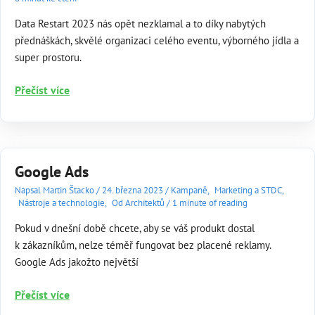
Data Restart 2023 nás opět nezklamal a to díky nabytých
přednáškách, skvělé organizaci celého eventu, výborného jídla a
super prostoru.
Data
Přečíst více
Restart
2023
Google Ads
Napsal
Martin Štacko
/
24. března 2023
/
Kampaně
,
Marketing a STDC
,
Nástroje a technologie
,
Od Architektů
/
1 minute of reading
Pokud v dnešní době chcete, aby se váš produkt dostal
k zákazníkům, nelze téměř fungovat bez placené reklamy.
Google Ads jakožto největší
Google
Přečíst více
Ads