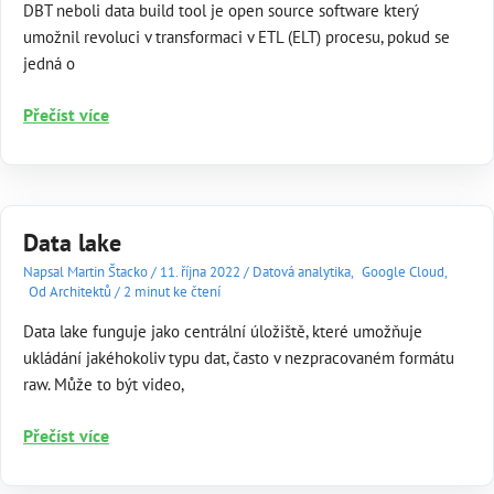
DBT neboli data build tool je open source software který
umožnil revoluci v transformaci v ETL (ELT) procesu, pokud se
jedná o
DBT
Přečíst více
–
Data
Build
Tool
Data lake
Napsal
Martin Štacko
/
11. října 2022
/
Datová analytika
,
Google Cloud
,
Od Architektů
/
2 minut ke čtení
Data lake funguje jako centrální úložiště, které umožňuje
ukládání jakéhokoliv typu dat, často v nezpracovaném formátu
raw. Může to být video,
Data
Přečíst více
lake