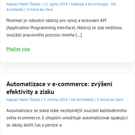
Napsal
Martin Štacko
/
12. srpna 2024
/
Nástroje a technologie
,
Od
Architektů
/
3 minut ke čtení
Postman je robustní nástroj pro vývoj a testování API
(Application Programming Interface). Nástroj se stal nedílnou
součástí pracovního procesu mnoha […]
Postman:
Přečíst více
Kompletní
nástroj
pro
API
Automatizace v e-commerce: zvýšení
vývoj
efektivity a zisku
Napsal
Martin Štacko
/
5. června 2024
/
Od Architektů
/
3 minut ke čtení
Automatizace se stává stále nezbytnější součástí každodenního
světa ecommerce. E-shopům umožňuje automatizovat opakující
se úkoly, šetřit čas a peníze a