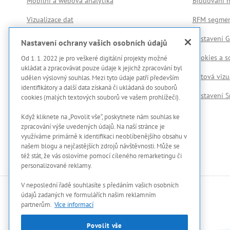
Mobilní a webová analytika
Biddování n
Vizualizace dat
RFM segmen
Zpracování a transformace dat
Nastavení G
Nastavení ochrany vašich osobních údajů
Datové analýzy
Cookies a s
Od 1. 1. 2022 je pro veškeré digitální projekty možné
ukládat a zpracovávat pouze údaje k jejichž zpracování byl
Datová vizu
udělen výslovný souhlas. Mezi tyto údaje patří především
identifikátory a další data získaná či ukládaná do souborů
Nastavení 
cookies (malých textových souborů ve vašem prohlížeči).
Když kliknete na „Povolit vše“, poskytnete nám souhlas ke
zpracování výše uvedených údajů. Na naší stránce je
využíváme primárně k identifikaci neoblíbenějšího obsahu v
našem blogu a nejčastějších zdrojů návštěvnosti. Může se
též stát, že vás oslovíme pomocí cíleného remarketingu či
personalizované reklamy.
V neposlední řadě souhlasíte s předáním vašich osobních
údajů zadaných ve formulářích našim reklamním
partnerům.
Více informací
Povolit vše