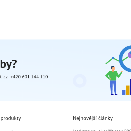
žby?
i.cz
+420 601 144 110
 produkty
Nejnovější články
Lead scoring: Jak snížit cenu PP