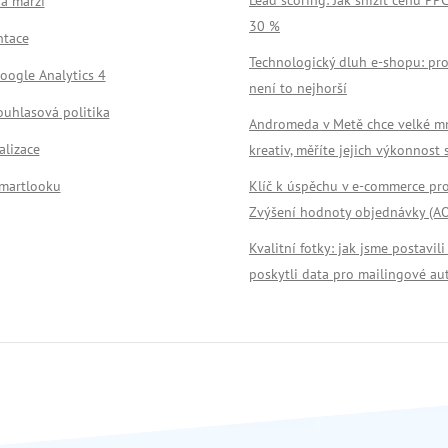
a marži
30 %
tace
Technologický dluh e-shopu: pro
oogle Analytics 4
není to nejhorší
ouhlasová politika
Andromeda v Metě chce velké m
alizace
kreativ, měříte jejich výkonnost
Smartlooku
Klíč k úspěchu v e-commerce pr
Zvýšení hodnoty objednávky (A
Kvalitní fotky: jak jsme postavili
poskytli data pro mailingové au