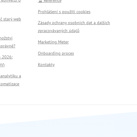
🏆 Reference
Prohlášení s použití cookies
č starý web
Zásady ochrany osobních dat a dalších
zpracovávaných údajů
nožství
Marketing Meter
 správně?
Onboarding proces
o 2026:
Kontakty
OV)
 analytiku a
tomatizace