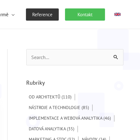
irmě
Reference
Kontakt
V
y
h
Rubriky
l
e
OD ARCHITEKTŮ
(110)
d
NÁSTROJE A TECHNOLOGIE
(85)
a
IMPLEMENTACE A WEBOVÁ ANALYTIKA
(46)
t
DATOVÁ ANALYTIKA
(35)
p
MARKETING A STDC
(32)
NÁVODY
(24)