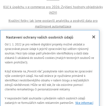
Klíč k úspěchu v e-commerce pro 2026: Zvýšení hodnoty objednávky
(AOV)
Kvalitní fotky: jak jsme postavili analytiku a poskytli data pro
mailingové automatizace
Důležité odkazy
Nastavení ochrany vašich osobních údajů
Od 1. 1. 2022 je pro veškeré digitální projekty možné ukládat a
🏆 Reference
zpracovávat pouze údaje k jejichž zpracování byl udělen výslovný
souhlas. Mezi tyto údaje patří především identifikátory a další data
Prohlášení s použití cookies
získaná či ukládaná do souborů cookies (malých textových souborů ve
vašem prohlížeči).
Zásady ochrany osobních dat a dalších zpracovávaných údajů
Když kliknete na „Povolit vše“, poskytnete nám souhlas ke zpracování
Marketing Meter
výše uvedených údajů. Na naší stránce je využíváme primárně k
Onboarding proces
identifikaci neoblíbenějšího obsahu v našem blogu a nejčastějších
zdrojů návštěvnosti. Může se též stát, že vás oslovíme pomocí
Kontakty
cíleného remarketingu či personalizované reklamy.
V neposlední řadě souhlasíte s předáním vašich osobních údajů
zadaných ve formulářích našim reklamním partnerům.
Více informací