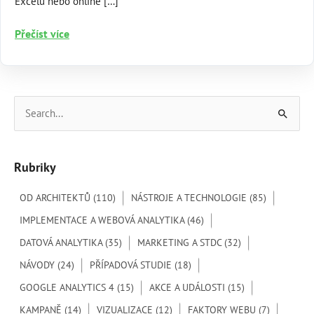
Excelu nebo online […]
Spojení
Přečíst více
dat
z marketingových
systémů
a
V
databází
y
h
Rubriky
l
e
OD ARCHITEKTŮ
(110)
NÁSTROJE A TECHNOLOGIE
(85)
d
IMPLEMENTACE A WEBOVÁ ANALYTIKA
(46)
a
DATOVÁ ANALYTIKA
(35)
MARKETING A STDC
(32)
t
NÁVODY
(24)
PŘÍPADOVÁ STUDIE
(18)
p
GOOGLE ANALYTICS 4
(15)
AKCE A UDÁLOSTI
(15)
r
o
KAMPANĚ
(14)
VIZUALIZACE
(12)
FAKTORY WEBU
(7)