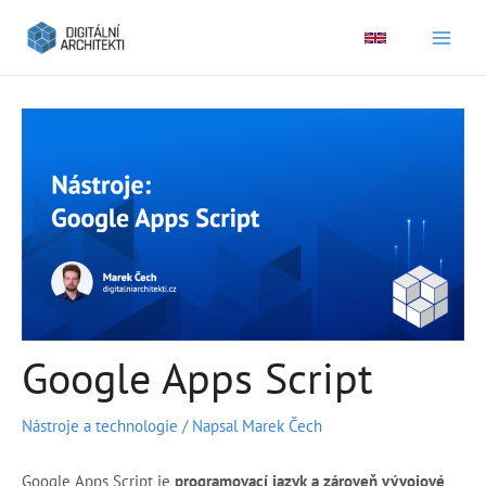
Main
Men
Google Apps Script
Nástroje a technologie
/ Napsal
Marek Čech
Google Apps Script je
programovací jazyk a zároveň vývojové