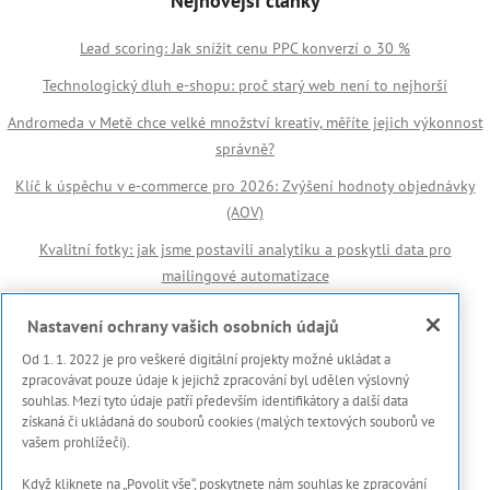
Nejnovější články
Lead scoring: Jak snížit cenu PPC konverzí o 30 %
Technologický dluh e-shopu: proč starý web není to nejhorší
Andromeda v Metě chce velké množství kreativ, měříte jejich výkonnost
správně?
Klíč k úspěchu v e-commerce pro 2026: Zvýšení hodnoty objednávky
(AOV)
Kvalitní fotky: jak jsme postavili analytiku a poskytli data pro
mailingové automatizace
Důležité odkazy
Nastavení ochrany vašich osobních údajů
Od 1. 1. 2022 je pro veškeré digitální projekty možné ukládat a
🏆 Reference
zpracovávat pouze údaje k jejichž zpracování byl udělen výslovný
souhlas. Mezi tyto údaje patří především identifikátory a další data
Prohlášení s použití cookies
získaná či ukládaná do souborů cookies (malých textových souborů ve
vašem prohlížeči).
Zásady ochrany osobních dat a dalších zpracovávaných údajů
Když kliknete na „Povolit vše“, poskytnete nám souhlas ke zpracování
Marketing Meter