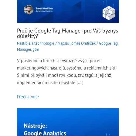
Proč je Google Tag Manager pro Váš byznys
důležitý?
Nástroje a technologie
/ Napsal
Tomáš Ondříšek
/
Google Tag
Manager
,
gtm
V posledních letech se výrazně zvýšil počet
marketingových, nástrojů, systému a reklamních sítí.
S nimi přibývá i množství kódu, tzv. tagů, s jejichž
implementací musíte neustále […]
Přečíst více