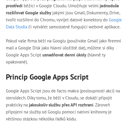
prostředí
běžící v Google Cloudu. Umožňuje velmi
jednoduše
rozšiřovat Google služby
jakými jsou Gmail, Dokumenty, Drive,
tvořit rozšíření do Chromu, vyvíjet datové konektory do
Google
Data Studia
či vytvářet samostatně fungující webové aplikace.
Pokud vaše firma běží na Googlu (používáte Gmail jako firemní
mail a Google Disk jako hlavní úložiště dat), můžete si díky
Google Apps Script
usnadňovat denní úkoly
(hlavně ty
opakované).
Princip Google Apps Script
Google Apps Script jsou de facto makra (posloupnosti akcí) na
steroidech. Díky tomu, že běží v Cloudu, se dokáží připojit
prakticky na
jakoukoliv službu přes API rozhraní
. Zároveň
připojení na služby od Googlu pomocí nativní knihovny je
většinou otázkou několika řádků kódu.