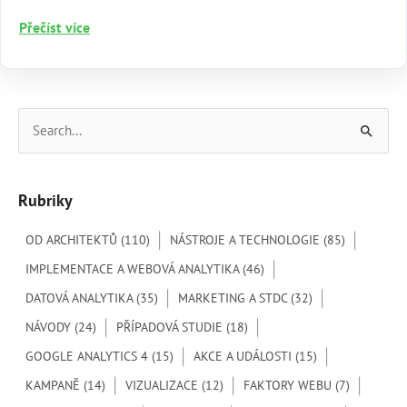
Attribution
Přečíst více
Modeling:
Identifikujte
nejefektivnější
marketingové
V
kanály
y
h
Rubriky
l
e
OD ARCHITEKTŮ
(110)
NÁSTROJE A TECHNOLOGIE
(85)
d
IMPLEMENTACE A WEBOVÁ ANALYTIKA
(46)
a
DATOVÁ ANALYTIKA
(35)
MARKETING A STDC
(32)
t
NÁVODY
(24)
PŘÍPADOVÁ STUDIE
(18)
p
GOOGLE ANALYTICS 4
(15)
AKCE A UDÁLOSTI
(15)
r
o
KAMPANĚ
(14)
VIZUALIZACE
(12)
FAKTORY WEBU
(7)