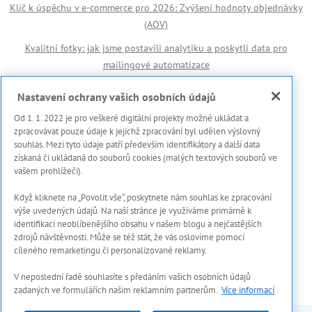
Klíč k úspěchu v e-commerce pro 2026: Zvýšení hodnoty objednávky
(AOV)
Kvalitní fotky: jak jsme postavili analytiku a poskytli data pro
mailingové automatizace
Důležité odkazy
Nastavení ochrany vašich osobních údajů
Od 1. 1. 2022 je pro veškeré digitální projekty možné ukládat a
🏆 Reference
zpracovávat pouze údaje k jejichž zpracování byl udělen výslovný
souhlas. Mezi tyto údaje patří především identifikátory a další data
Prohlášení s použití cookies
získaná či ukládaná do souborů cookies (malých textových souborů ve
vašem prohlížeči).
Zásady ochrany osobních dat a dalších zpracovávaných údajů
Když kliknete na „Povolit vše“, poskytnete nám souhlas ke zpracování
Marketing Meter
výše uvedených údajů. Na naší stránce je využíváme primárně k
Onboarding proces
identifikaci neoblíbenějšího obsahu v našem blogu a nejčastějších
zdrojů návštěvnosti. Může se též stát, že vás oslovíme pomocí
Kontakty
cíleného remarketingu či personalizované reklamy.
V neposlední řadě souhlasíte s předáním vašich osobních údajů
zadaných ve formulářích našim reklamním partnerům.
Více informací