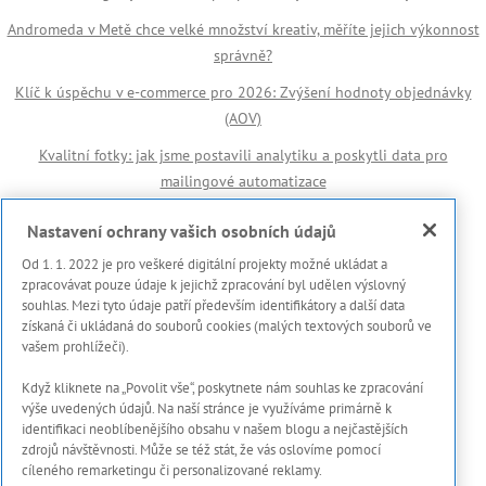
Andromeda v Metě chce velké množství kreativ, měříte jejich výkonnost
správně?
Klíč k úspěchu v e-commerce pro 2026: Zvýšení hodnoty objednávky
(AOV)
Kvalitní fotky: jak jsme postavili analytiku a poskytli data pro
mailingové automatizace
Důležité odkazy
Nastavení ochrany vašich osobních údajů
Od 1. 1. 2022 je pro veškeré digitální projekty možné ukládat a
🏆 Reference
zpracovávat pouze údaje k jejichž zpracování byl udělen výslovný
souhlas. Mezi tyto údaje patří především identifikátory a další data
Prohlášení s použití cookies
získaná či ukládaná do souborů cookies (malých textových souborů ve
vašem prohlížeči).
Zásady ochrany osobních dat a dalších zpracovávaných údajů
Když kliknete na „Povolit vše“, poskytnete nám souhlas ke zpracování
Marketing Meter
výše uvedených údajů. Na naší stránce je využíváme primárně k
Onboarding proces
identifikaci neoblíbenějšího obsahu v našem blogu a nejčastějších
zdrojů návštěvnosti. Může se též stát, že vás oslovíme pomocí
Kontakty
cíleného remarketingu či personalizované reklamy.