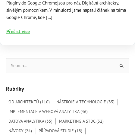
Pluginy do Google Chromejsou pro nás, Digitální architekty,
skvělým pomocníkem. V minulosti jsme napsali článek na téma
Google Chrome, kde […]
Pluginy
Přečíst více
do
Google
Chrome:
TOP
V
13
y
pro
h
každého
Rubriky
l
analytika
e
OD ARCHITEKTŮ
(110)
NÁSTROJE A TECHNOLOGIE
(85)
d
IMPLEMENTACE A WEBOVÁ ANALYTIKA
(46)
a
DATOVÁ ANALYTIKA
(35)
MARKETING A STDC
(32)
t
NÁVODY
(24)
PŘÍPADOVÁ STUDIE
(18)
p