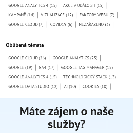
GOOGLE ANALYTICS 4
(15)
AKCE A UDÁLOSTI
(15)
r
o
KAMPANĚ
(14)
VIZUALIZACE
(12)
FAKTORY WEBU
(7)
:
GOOGLE CLOUD
(7)
COVID19
(6)
NEZAŘAZENO
(3)
Oblíbená témata
GOOGLE CLOUD
(26)
GOOGLE ANALYTICS
(25)
GOOGLE
(19)
GA4
(17)
GOOGLE TAG MANAGER
(15)
GOOGLE ANALYTICS 4
(15)
TECHNOLOGICKÝ STACK
(13)
GOOGLE DATA STUDIO
(12)
AI
(10)
COOKIES
(10)
Máte zájem o naše
služby?