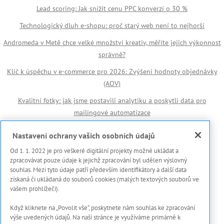
Lead scoring: Jak snížit cenu PPC konverzí o 30 %
Technologický dluh e-shopu: proč starý web není to nejhorší
Andromeda v Metě chce velké množství kreativ, měříte jejich výkonnost
správně?
Klíč k úspěchu v e-commerce pro 2026: Zvýšení hodnoty objednávky
(AOV)
Kvalitní fotky: jak jsme postavili analytiku a poskytli data pro
mailingové automatizace
Důležité odkazy
Nastavení ochrany vašich osobních údajů
Od 1. 1. 2022 je pro veškeré digitální projekty možné ukládat a
🏆 Reference
zpracovávat pouze údaje k jejichž zpracování byl udělen výslovný
souhlas. Mezi tyto údaje patří především identifikátory a další data
Prohlášení s použití cookies
získaná či ukládaná do souborů cookies (malých textových souborů ve
vašem prohlížeči).
Zásady ochrany osobních dat a dalších zpracovávaných údajů
Když kliknete na „Povolit vše“, poskytnete nám souhlas ke zpracování
Marketing Meter
výše uvedených údajů. Na naší stránce je využíváme primárně k