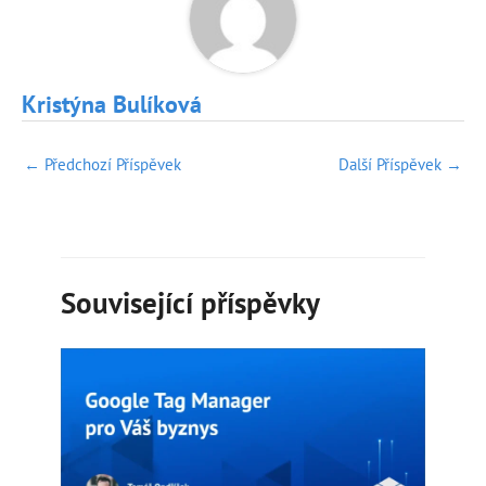
Kristýna Bulíková
Post
←
Předchozí Příspěvek
Další Příspěvek
→
navigation
Související příspěvky