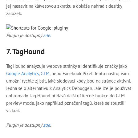
jej nastavit na klávesovou zkratku a dokáže nahradit desítky
záložek.
Plugin je dostupný
zde
.
7.
TagHound
TagHound analyzuje webové stránky a identifikuje značky jako
Google Analytics
,
GTM
, nebo Facebook Pixel. Tento nástroj vám
umožní rychle zjistit, jaké sledovací kódy jsou na stránce aktivní.
Jedná se o alternativu k Analytics Debuggeru, ale lze je používat
dohromady. Tag Hound přidává další užitečné funkce do GTM
preview mode, jako například označení tagů, které se spustili
víckrát.
Plugin je dostupný
zde
.