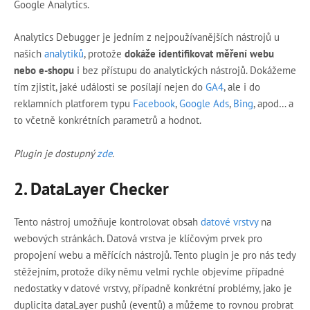
Google Analytics.
Analytics Debugger je jedním z nejpoužívanějších nástrojů u
našich
analytiků
, protože
dokáže identifikovat měření webu
nebo e-shopu
i bez přístupu do analytických nástrojů. Dokážeme
tím zjistit, jaké události se posílají nejen do
GA4
, ale i do
reklamních platforem typu
Facebook
,
Google Ads
,
Bing
, apod… a
to včetně konkrétních parametrů a hodnot.
Plugin je dostupný
zde
.
2.
DataLayer Checker
Tento nástroj umožňuje kontrolovat obsah
datové vrstvy
na
webových stránkách. Datová vrstva je klíčovým prvek pro
propojení webu a měřících nástrojů. Tento plugin je pro nás tedy
stěžejním, protože díky němu velmi rychle objevíme případné
nedostatky v datové vrstvy, případně konkrétní problémy, jako je
duplicita dataLayer pushů (eventů) a můžeme to rovnou probrat