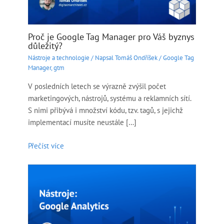
Proč je Google Tag Manager pro Váš byznys
důležitý?
Nástroje a technologie
/ Napsal
Tomáš Ondříšek
/
Google Tag
Manager
,
gtm
V posledních letech se výrazně zvýšil počet
marketingových, nástrojů, systému a reklamních sítí.
S nimi přibývá i množství kódu, tzv. tagů, s jejichž
implementací musíte neustále […]
Přečíst více