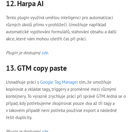
12.
Harpa AI
Tento plugin využívá umělou inteligenci pro automatizaci
různých úkolů přímo v prohlížeči. Umožňuje například
automatické vyplňování formulářů, stahování obsahu a další
akce, které vám mohou ušetřit čas při práci.
Plugin je dostupný
zde
.
13. GTM copy paste
Usnadňuje práci s
Google Tag Manager
tím, že umožňuje
kopírovat a vkládat tagy, triggery a proměnné mezi různými
kontejnery. To výrazně zrychluje práci při správě GTM. Jedná se o
případ, kdy potřebujeme zkopírovat pouze dva až tři tagy a
v takovém případě není potřeba používat export a následně
řešit duplicity.
Plugin je dostupný
zde
.