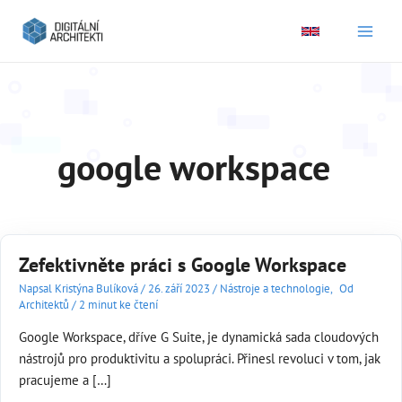
Main
Men
google workspace
Zefektivněte práci s Google Workspace
Napsal
Kristýna Bulíková
/
26. září 2023
/
Nástroje a technologie
,
Od
Architektů
/
2 minut ke čtení
Google Workspace, dříve G Suite, je dynamická sada cloudových
nástrojů pro produktivitu a spolupráci. Přinesl revoluci v tom, jak
pracujeme a […]