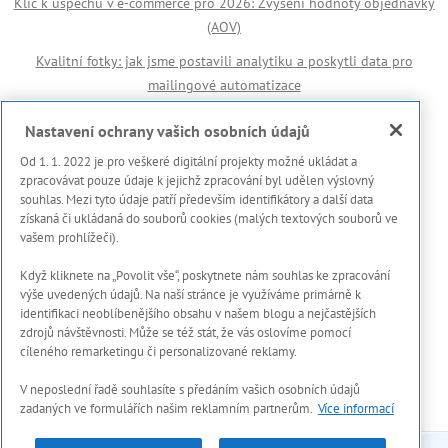
Klíč k úspěchu v e-commerce pro 2026: Zvýšení hodnoty objednávky
(AOV)
Kvalitní fotky: jak jsme postavili analytiku a poskytli data pro
mailingové automatizace
Důležité odkazy
Nastavení ochrany vašich osobních údajů
Od 1. 1. 2022 je pro veškeré digitální projekty možné ukládat a
🏆 Reference
zpracovávat pouze údaje k jejichž zpracování byl udělen výslovný
souhlas. Mezi tyto údaje patří především identifikátory a další data
Prohlášení s použití cookies
získaná či ukládaná do souborů cookies (malých textových souborů ve
vašem prohlížeči).
Zásady ochrany osobních dat a dalších zpracovávaných údajů
Když kliknete na „Povolit vše“, poskytnete nám souhlas ke zpracování
Marketing Meter
výše uvedených údajů. Na naší stránce je využíváme primárně k
Onboarding proces
identifikaci neoblíbenějšího obsahu v našem blogu a nejčastějších
zdrojů návštěvnosti. Může se též stát, že vás oslovíme pomocí
Kontakty
cíleného remarketingu či personalizované reklamy.
V neposlední řadě souhlasíte s předáním vašich osobních údajů
zadaných ve formulářích našim reklamním partnerům.
Více informací