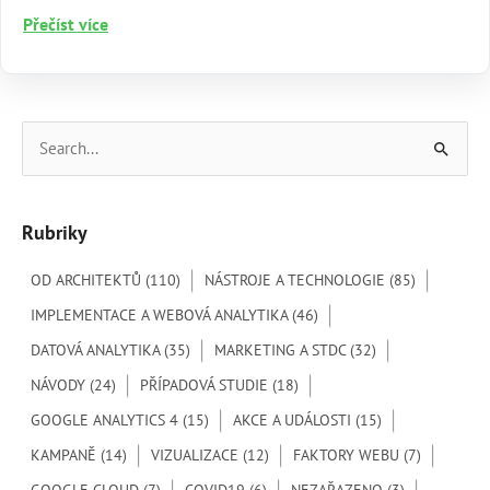
Zefektivněte
Přečíst více
práci
s Google
Workspace
V
y
h
Rubriky
l
e
OD ARCHITEKTŮ
(110)
NÁSTROJE A TECHNOLOGIE
(85)
d
IMPLEMENTACE A WEBOVÁ ANALYTIKA
(46)
a
DATOVÁ ANALYTIKA
(35)
MARKETING A STDC
(32)
t
NÁVODY
(24)
PŘÍPADOVÁ STUDIE
(18)
p
GOOGLE ANALYTICS 4
(15)
AKCE A UDÁLOSTI
(15)
r
o
KAMPANĚ
(14)
VIZUALIZACE
(12)
FAKTORY WEBU
(7)
: