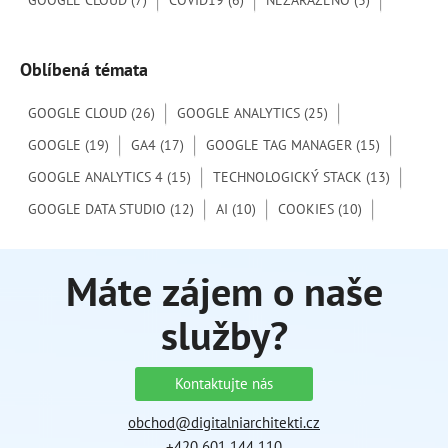
GOOGLE CLOUD
(7)
COVID19
(6)
NEZAŘAZENO
(3)
Oblíbená témata
GOOGLE CLOUD
(26)
GOOGLE ANALYTICS
(25)
GOOGLE
(19)
GA4
(17)
GOOGLE TAG MANAGER
(15)
GOOGLE ANALYTICS 4
(15)
TECHNOLOGICKÝ STACK
(13)
GOOGLE DATA STUDIO
(12)
AI
(10)
COOKIES
(10)
Máte zájem o naše
služby?
Kontaktujte nás
obchod@digitalniarchitekti.cz
+420 601 144 110