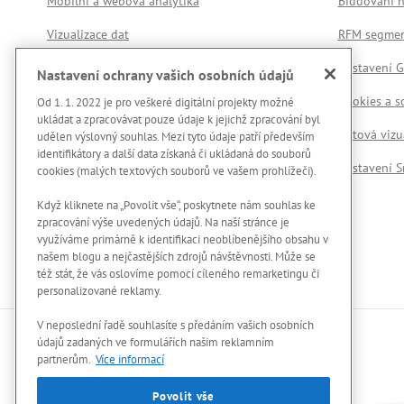
Mobilní a webová analytika
Biddování n
Vizualizace dat
RFM segmen
Zpracování a transformace dat
Nastavení G
Nastavení ochrany vašich osobních údajů
Datové analýzy
Cookies a s
Od 1. 1. 2022 je pro veškeré digitální projekty možné
ukládat a zpracovávat pouze údaje k jejichž zpracování byl
Datová vizu
udělen výslovný souhlas. Mezi tyto údaje patří především
identifikátory a další data získaná či ukládaná do souborů
Nastavení 
cookies (malých textových souborů ve vašem prohlížeči).
Když kliknete na „Povolit vše“, poskytnete nám souhlas ke
zpracování výše uvedených údajů. Na naší stránce je
využíváme primárně k identifikaci neoblíbenějšího obsahu v
našem blogu a nejčastějších zdrojů návštěvnosti. Může se
též stát, že vás oslovíme pomocí cíleného remarketingu či
personalizované reklamy.
V neposlední řadě souhlasíte s předáním vašich osobních
údajů zadaných ve formulářích našim reklamním
partnerům.
Více informací
Povolit vše