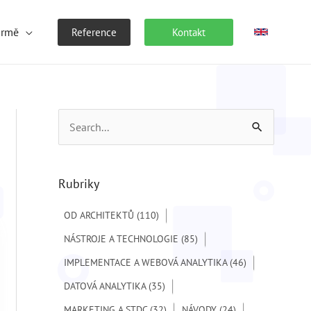
irmě
Reference
Kontakt
V
y
h
Rubriky
l
e
OD ARCHITEKTŮ
(110)
d
NÁSTROJE A TECHNOLOGIE
(85)
a
IMPLEMENTACE A WEBOVÁ ANALYTIKA
(46)
t
DATOVÁ ANALYTIKA
(35)
p
MARKETING A STDC
(32)
NÁVODY
(24)