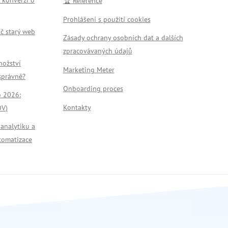
🏆 Reference
Prohlášení s použití cookies
č starý web
Zásady ochrany osobních dat a dalších
zpracovávaných údajů
nožství
Marketing Meter
 správně?
Onboarding proces
o 2026:
Kontakty
OV)
 analytiku a
tomatizace