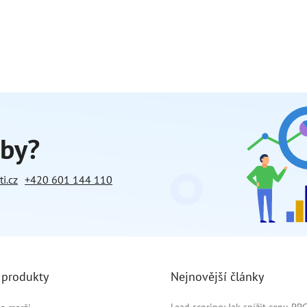
žby?
i.cz
+420 601 144 110
 produkty
Nejnovější články
Lead scoring: Jak snížit cenu PP