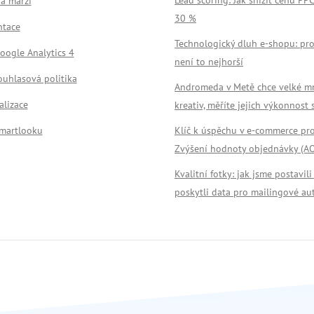
a marži
30 %
tace
Technologický dluh e-shopu: pro
oogle Analytics 4
není to nejhorší
ouhlasová politika
Andromeda v Metě chce velké m
alizace
kreativ, měříte jejich výkonnost
Smartlooku
Klíč k úspěchu v e-commerce pr
Zvýšení hodnoty objednávky (A
Kvalitní fotky: jak jsme postavili
poskytli data pro mailingové au