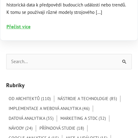
historická data k předpovědi budoucích událostí nebo trendů.
K tomu se používají různé modely strojového […]
Prediktivní
Přečíst více
analýza
a
prognózování:
cesta
V
k informovanějším
y
rozhodnutím
h
Rubriky
l
e
OD ARCHITEKTŮ
(110)
NÁSTROJE A TECHNOLOGIE
(85)
d
IMPLEMENTACE A WEBOVÁ ANALYTIKA
(46)
a
DATOVÁ ANALYTIKA
(35)
MARKETING A STDC
(32)
t
NÁVODY
(24)
PŘÍPADOVÁ STUDIE
(18)
p