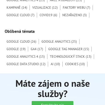
GOOGLE ANALYTICS 4
(15)
AKCE A UDÁLOSTI
(15)
r
o
KAMPANĚ
(14)
VIZUALIZACE
(12)
FAKTORY WEBU
(7)
:
GOOGLE CLOUD
(7)
COVID19
(6)
NEZAŘAZENO
(3)
Oblíbená témata
GOOGLE CLOUD
(26)
GOOGLE ANALYTICS
(25)
GOOGLE
(19)
GA4
(17)
GOOGLE TAG MANAGER
(15)
GOOGLE ANALYTICS 4
(15)
TECHNOLOGICKÝ STACK
(13)
GOOGLE DATA STUDIO
(12)
AI
(10)
COOKIES
(10)
Máte zájem o naše
služby?
Kontaktujte nás