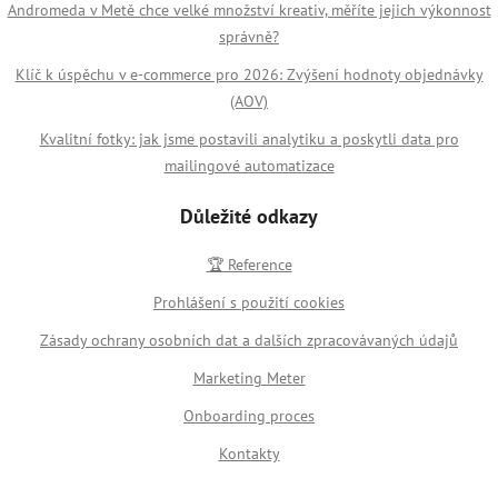
Andromeda v Metě chce velké množství kreativ, měříte jejich výkonnost
správně?
Klíč k úspěchu v e-commerce pro 2026: Zvýšení hodnoty objednávky
(AOV)
Kvalitní fotky: jak jsme postavili analytiku a poskytli data pro
mailingové automatizace
Důležité odkazy
🏆 Reference
Prohlášení s použití cookies
Zásady ochrany osobních dat a dalších zpracovávaných údajů
Marketing Meter
Onboarding proces
Kontakty