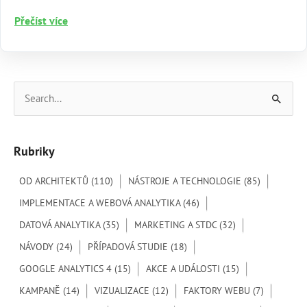
Jak
Přečíst více
vám
analýza
chování
uživatelů
V
pomůže
y
k růstu
h
e-
Rubriky
l
shopu
e
OD ARCHITEKTŮ
(110)
NÁSTROJE A TECHNOLOGIE
(85)
d
IMPLEMENTACE A WEBOVÁ ANALYTIKA
(46)
a
DATOVÁ ANALYTIKA
(35)
MARKETING A STDC
(32)
t
NÁVODY
(24)
PŘÍPADOVÁ STUDIE
(18)
p
GOOGLE ANALYTICS 4
(15)
AKCE A UDÁLOSTI
(15)
r
o
KAMPANĚ
(14)
VIZUALIZACE
(12)
FAKTORY WEBU
(7)