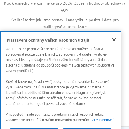
Klíč k úspěchu v e-commerce pro 2026: Zvýšení hodnoty objednávky
(AOV)
Kvalitní fotky: jak jsme postavili analytiku a poskytli data pro
mailingové automatizace
Důležité odkazy
Nastavení ochrany vašich osobních údajů
Od 1. 1. 2022 je pro veškeré digitální projekty možné ukládat a
🏆 Reference
zpracovávat pouze údaje k jejichž zpracování byl udělen výslovný
souhlas. Mezi tyto údaje patří především identifikátory a další data
Prohlášení s použití cookies
získaná či ukládaná do souborů cookies (malých textových souborů ve
vašem prohlížeči).
Zásady ochrany osobních dat a dalších zpracovávaných údajů
Když kliknete na „Povolit vše“, poskytnete nám souhlas ke zpracování
Marketing Meter
výše uvedených údajů. Na naší stránce je využíváme primárně k
Onboarding proces
identifikaci neoblíbenějšího obsahu v našem blogu a nejčastějších
zdrojů návštěvnosti. Může se též stát, že vás oslovíme pomocí
Kontakty
cíleného remarketingu či personalizované reklamy.
V neposlední řadě souhlasíte s předáním vašich osobních údajů
zadaných ve formulářích našim reklamním partnerům.
Více informací