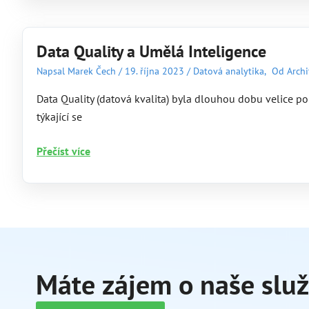
Nástroj
pro
efektivnější
Data Quality a Umělá Inteligence
rozhodování
Napsal
Marek Čech
/
19. října 2023
/
Datová analytika
,
Od Archi
a
prediktivní
Data Quality (datová kvalita) byla dlouhou dobu velice po
analýzu
týkající se
Data
Přečíst více
Quality
a
Umělá
Inteligence
Máte zájem o naše slu