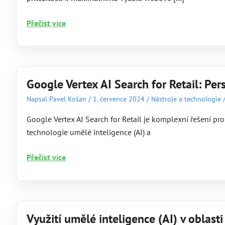
Webová
Přečíst více
analytika:
Black
Friday
a
Google Vertex AI Search for Retail: Pe
jak
Napsal
Pavel Košan
/
1. července 2024
/
Nástroje a technologie
tento
fenomén
Google Vertex AI Search for Retail je komplexní řešení pr
využít
technologie umělé inteligence (AI) a
na
maximum
Google
Přečíst více
Vertex
AI
Search
for
Využití umělé inteligence (AI) v oblast
Retail: