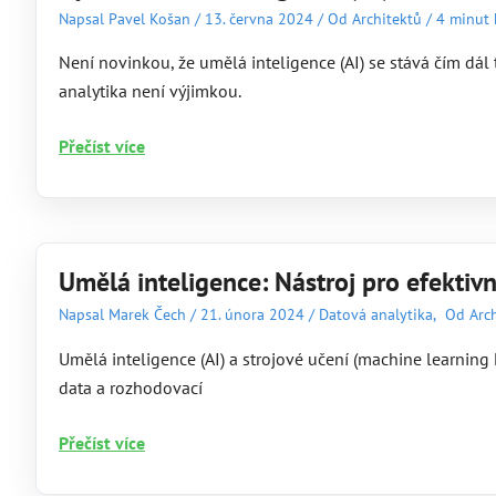
Napsal
Pavel Košan
/
13. června 2024
/
Od Architektů
/
4 minut 
Personalizované
vyhledávání
Není novinkou, že umělá inteligence (AI) se stává čím dá
a
analytika není výjimkou.
doporučení
Využití
Přečíst více
umělé
inteligence
(AI)
v oblasti
Umělá inteligence: Nástroj pro efektivn
webové
Napsal
Marek Čech
/
21. února 2024
/
Datová analytika
,
Od Arch
analytiky
Umělá inteligence (AI) a strojové učení (machine learning
data a rozhodovací
Umělá
Přečíst více
inteligence: