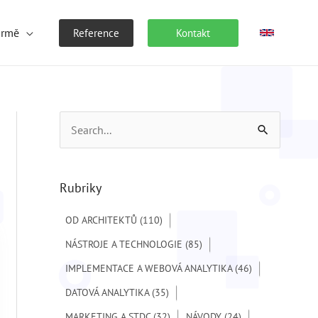
irmě
Reference
Kontakt
V
y
h
Rubriky
l
e
OD ARCHITEKTŮ
(110)
d
NÁSTROJE A TECHNOLOGIE
(85)
a
IMPLEMENTACE A WEBOVÁ ANALYTIKA
(46)
t
DATOVÁ ANALYTIKA
(35)
p
MARKETING A STDC
(32)
NÁVODY
(24)