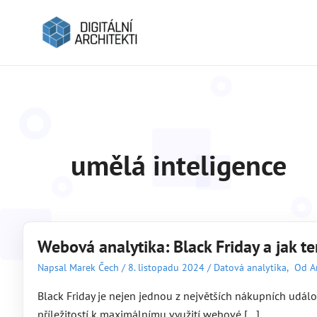
umělá inteligence
Webová analytika: Black Friday a jak
Napsal
Marek Čech
/
8. listopadu 2024
/
Datová analytika
,
Od A
Black Friday je nejen jednou z největších nákupních událos
příležitostí k maximálnímu využití webové […]