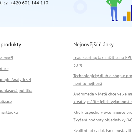
i.cz
+420 601 144 110
 produkty
Nejnovější články
Lead scoring: Jak snížit cenu PP
a marži
30 %
tace
Technologický dluh e-shopu: pro
oogle Analytics 4
není to nejhorší
ouhlasová politika
Andromeda v Metě chce velké m
alizace
kreativ, měříte jejich výkonnost
Smartlooku
Klíč k úspěchu v e-commerce pr
Zvýšení hodnoty objednávky (A
Kvalitní fotky: jak jsme postavili