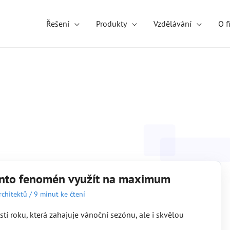
Řešení
Produkty
Vzdělávání
O f
 tento fenomén využít na maximum
rchitektů
/
9 minut ke čtení
tí roku, která zahajuje vánoční sezónu, ale i skvělou