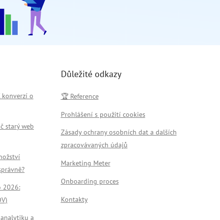
Důležité odkazy
C konverzí o
🏆 Reference
Prohlášení s použití cookies
č starý web
Zásady ochrany osobních dat a dalších
zpracovávaných údajů
nožství
Marketing Meter
 správně?
Onboarding proces
o 2026:
Kontakty
OV)
 analytiku a