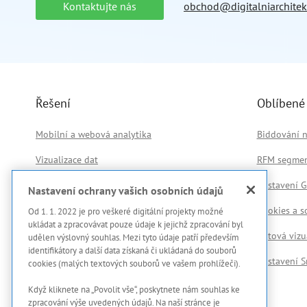
Kontaktujte nás
obchod@digitalniarchitekt
Řešení
Oblíbené
Mobilní a webová analytika
Biddování n
Vizualizace dat
RFM segmen
Zpracování a transformace dat
Nastavení G
Nastavení ochrany vašich osobních údajů
Datové analýzy
Cookies a s
Od 1. 1. 2022 je pro veškeré digitální projekty možné
ukládat a zpracovávat pouze údaje k jejichž zpracování byl
Datová vizu
udělen výslovný souhlas. Mezi tyto údaje patří především
identifikátory a další data získaná či ukládaná do souborů
Nastavení 
cookies (malých textových souborů ve vašem prohlížeči).
Když kliknete na „Povolit vše“, poskytnete nám souhlas ke
zpracování výše uvedených údajů. Na naší stránce je