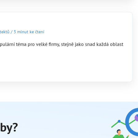
tektů
/
3 minut ke čtení
pulární téma pro velké firmy, stejně jako snad každá oblast
žby?