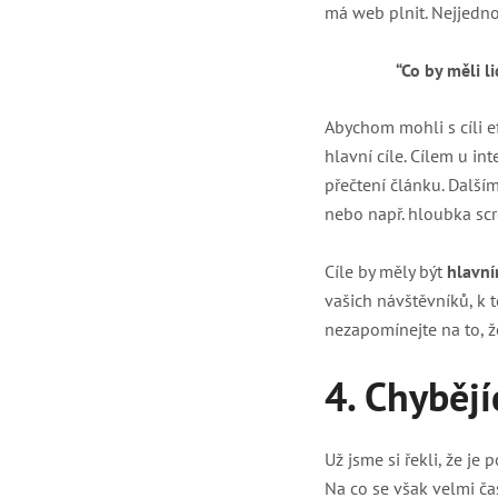
má web plnit. Nejjedn
“Co by měli l
Abychom mohli s cíli e
hlavní cíle. Cílem u i
přečtení článku. Další
nebo např. hloubka scr
Cíle by měly být
hlavní
vašich návštěvníků, k 
nezapomínejte na to, že
4. Chybějí
Už jsme si řekli, že je
Na co se však velmi č