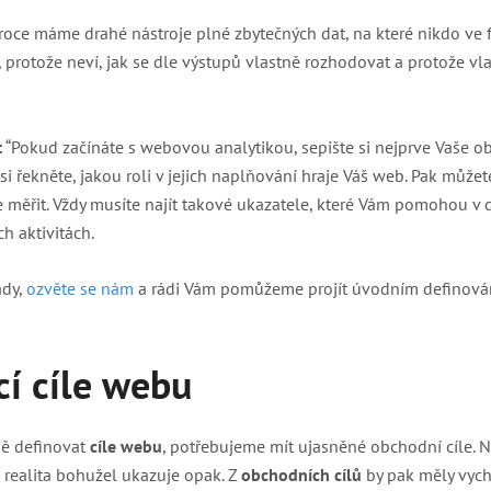
roce máme drahé nástroje plné zbytečných dat, na které nikdo ve 
, protože neví, jak se dle výstupů vlastně rozhodovat a protože vl
:
“Pokud začínáte s webovou analytikou, sepište si nejprve Vaše ob
si řekněte, jakou roli v jejich naplňování hraje Váš web. Pak můžet
e měřit. Vždy musíte najít takové ukazatele, které Vám pomohou v
h aktivitách.
ady,
ozvěte se nám
a rádi Vám pomůžeme projít úvodním definován
cí cíle webu
ě definovat
cíle webu
, potřebujeme mít ujasněné obchodní cíle. 
 realita bohužel ukazuje opak. Z
obchodních cílů
by pak měly vyc