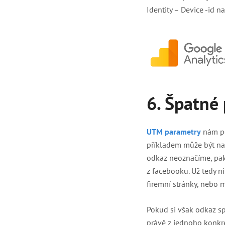
Identity – Device -id 
6. Špatné
UTM parametry
nám po
příkladem může být na
odkaz neoznačíme, pa
z facebooku. Už tedy ni
firemní stránky, nebo
Pokud si však odkaz s
právě z jednoho konkr