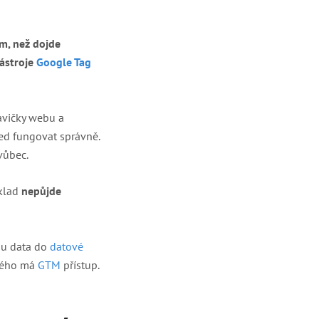
m, než dojde
ástroje
Google Tag
lavičky webu a
led fungovat správně.
 vůbec.
íklad
nepůjde
sou data do
datové
erého má
GTM
přístup.