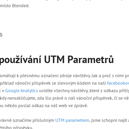
namísto Blended.
 používání UTM Parametrů
máhají k přesnému označení zdroje návštěvy. Jak a proč s nimi p
příklad vánoční příspěvek se slevovým kódem na naší
facebookov
k v
Google Analytics
uvidíte všechny návštěvy, které z odkazu přišl
kdy nerozklíčujete, zda šlo právě o náš vánoční příspěvek, či se ně
 mu někdo poslal odkaz na náš web ve zprávě.
právně označíme příslušným
UTM parametrem
, jsme schopni najít
étního příspěvku.