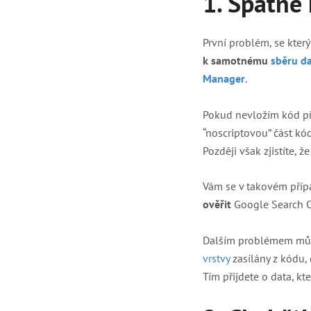
1. Špatné 
První problém, se kter
k samotnému
sběru d
Manager
.
Pokud nevložím kód pře
“noscriptovou” část kó
Později však zjistíte, 
Vám se v takovém příp
ověřit
Google Search Co
Dalším problémem mů
vrstvy
zasílány z kódu, 
Tím přijdete o data, k