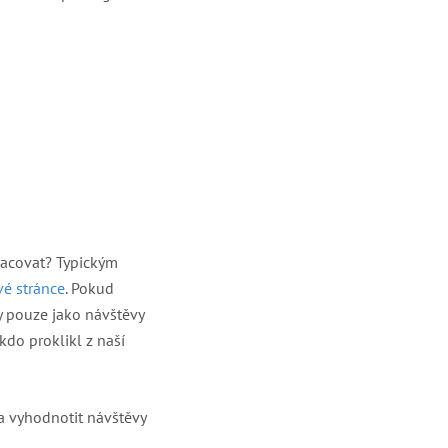
racovat? Typickým
é stránce
. Pokud
y pouze jako návštěvy
kdo proklikl z naší
 a vyhodnotit návštěvy