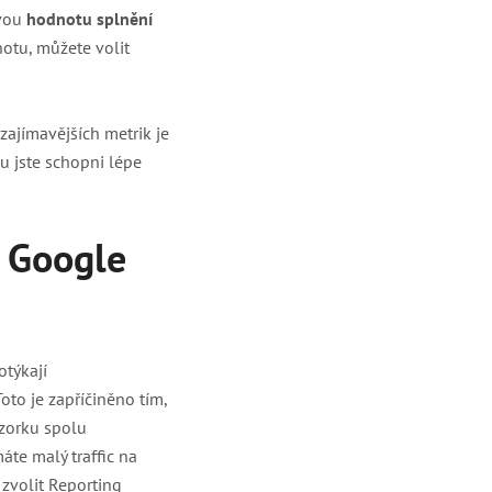
ovou
hodnotu splnění
otu, můžete volit
jzajímavějších metrik je
mu jste schopni lépe
v Google
otýkají
oto je zapříčiněno tím,
vzorku spolu
áte malý traffic na
 zvolit Reporting