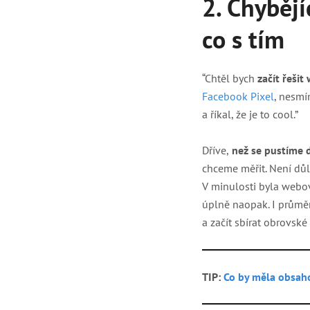
2. Chybějí
co s tím
“Chtěl bych
začít řeši
Facebook Pixel
, nesm
a říkal, že je to cool.”
Dříve,
než se pustíme 
chceme měřit. Není dů
V minulosti byla webov
úplně naopak. I průměr
a začít sbírat obrovské
TIP:
Co by měla obsaho