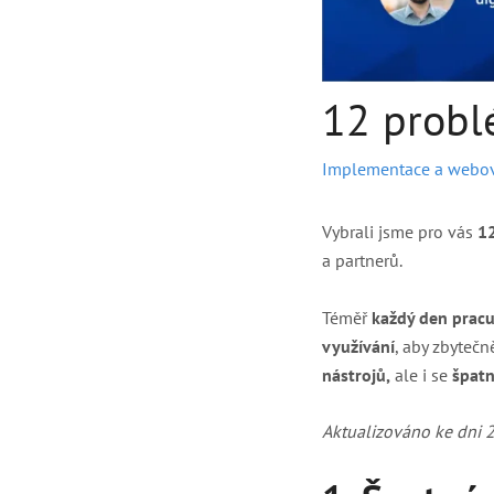
12 probl
Implementace a webov
Vybrali jsme pro vás
12
a partnerů.
Téměř
každý den prac
využívání
, aby zbytečn
nástrojů,
ale i se
špat
Aktualizováno ke dni 