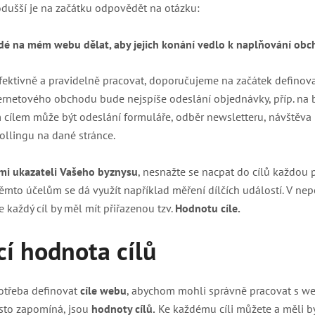
odušší je na začátku odpovědět na otázku:
idé na mém webu dělat, aby jejich konání vedlo k naplňování obc
fektivně a pravidelně pracovat, doporučujeme na začátek definov
nternetového obchodu bude nejspíše odeslání objednávky, příp. na 
m cílem může být odeslání formuláře, odběr newsletteru, návštěva 
ollingu na dané stránce.
mi ukazateli Vašeho byznysu
, nesnažte se nacpat do cílů každou p
těmto účelům se dá využít například měření dílčích událostí. V ne
 každý cíl by měl mít přiřazenou tzv.
Hodnotu cíle.
cí hodnota cílů
 potřeba definovat
cíle webu
, abychom mohli správně pracovat s we
asto zapomíná, jsou
hodnoty cílů.
Ke každému cíli můžete a měli by