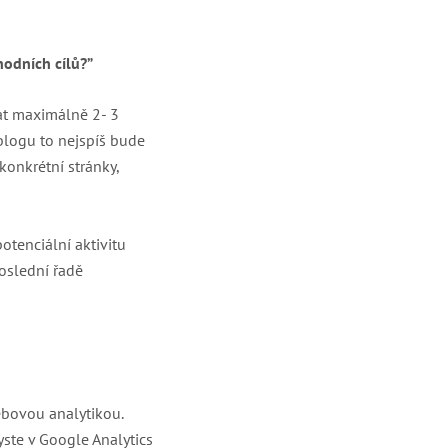
hodních cílů?”
at maximálně 2- 3
blogu to nejspíš bude
konkrétní stránky,
otenciální aktivitu
poslední řadě
bovou analytikou.
ste v Google Analytics