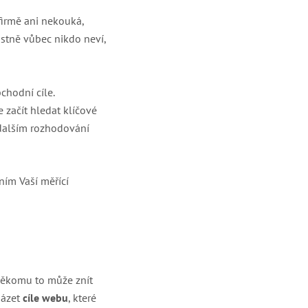
firmě ani nekouká,
astně vůbec nikdo neví,
chodní cíle.
e začít hledat klíčové
 dalším rozhodování
ím Vaší měřící
Někomu to může znít
házet
cíle webu
, které