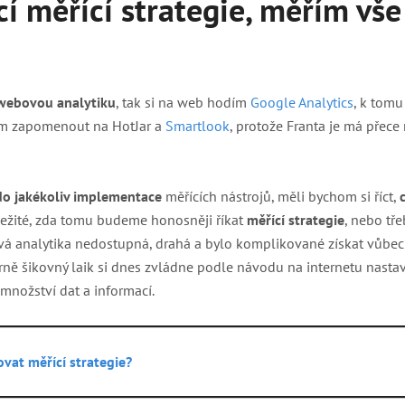
cí měřící strategie, měřím vše
t webovou analytiku
, tak si na web hodím
Google Analytics
, k tomu
ím zapomenout na HotJar a
Smartlook
, protože Franta je má přec
do jakékoliv implementace
měřících nástrojů, měli bychom si říct,
ležité, zda tomu budeme honosněji říkat
měřící strategie
, nebo tř
á analytika nedostupná, drahá a bylo komplikované získat vůbec 
ně šikovný laik si dnes zvládne podle návodu na internetu nastavi
 množství dat a informací.
vat měřící strategie?