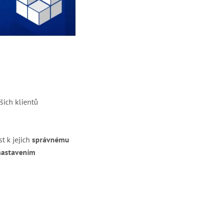
šich klientů
st k jejich
správnému
astavením