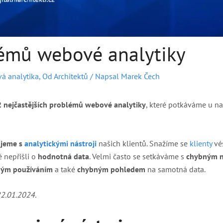
émů webové analytiky
á analytika
,
Od Architektů
/ Napsal
Marek Čech
 nejčastějších problémů webové analytiky
, které potkáváme u na
ujeme s
analytickými nástroji
našich klientů. Snažíme se
klienty
vé
ě nepřišli o
hodnotná data
. Velmi často se setkáváme s
chybným n
ným používáním
a také
chybným pohledem
na samotná data.
22.01.2024.