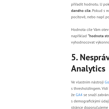
přiřadit hodnotu. U po
daného cíle
. Pokud s 
pocitově, nebo např. po
Hodnota cíle Vám ote
například
“hodnota st
vyhodnocovat výkonnos
5. Nesprá
Analytics
Ve vlastním nástroji
Go
s thresholdingem. Vidí
že
GA4
se snaží zabrán
s demografickými údaj
stránce doporučujeme