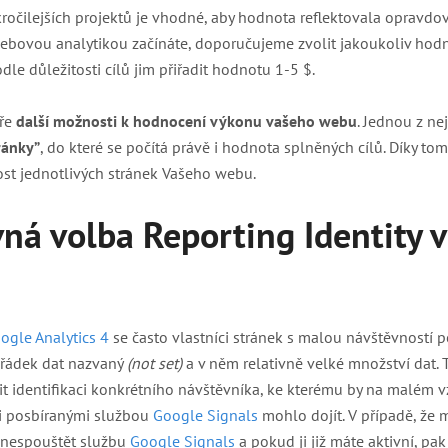
kročilejších projektů je vhodné, aby hodnota reflektovala opravd
webovou analytikou začínáte, doporučujeme zvolit jakoukoliv hodn
dle důležitosti cílů jim přiřadit hodnotu 1-5 $.
vře
další možnosti k hodnocení výkonu vašeho webu
. Jednou z ne
ránky”
, do které se počítá právě i hodnota splněných cílů. Díky to
t jednotlivých stránek Vašeho webu.
vná volba Reporting Identity 
ogle Analytics 4
se často vlastníci stránek s malou návštěvností p
 řádek dat nazvaný
(not set)
a v něm relativně velké množství dat. T
it identifikaci konkrétního návštěvníka, ke kterému by na malém 
i posbíranými službou
Google Signals
mohlo dojít. V případě, že m
 nespouštět službu
Google Signals
a pokud ji již máte aktivní, pak