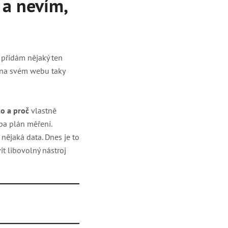
 a nevím,
 přidám nějaký ten
e na svém webu taky
co a proč
vlastně
eba plán měření.
nějaká data. Dnes je to
t libovolný nástroj